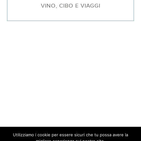
VINO, CIBO E VIAGGI
Utilizziamo i cookie per essere sicuri che tu possa avere la
© 2026 Barbara Sgarzi · P.IVA. 01577640095 ·
Contatti
·
Privacy