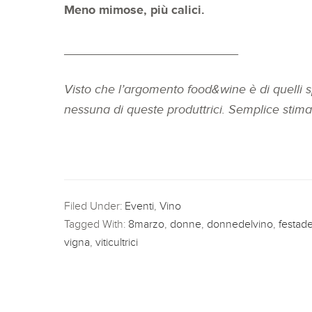
Meno mimose, più calici.
_________________________
Visto che l’argomento food&wine è di quelli s
nessuna di queste produttrici. Semplice stima 
Filed Under:
Eventi
,
Vino
Tagged With:
8marzo
,
donne
,
donnedelvino
,
festad
vigna
,
viticultrici