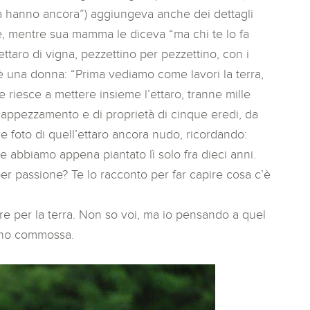
a hanno ancora”) aggiungeva anche dei dettagli
che, mentre sua mamma le diceva “ma chi te lo fa
ttaro di vigna, pezzettino per pezzettino, con i
 una donna: “Prima vediamo come lavori la terra,
 riesce a mettere insieme l’ettaro, tranne mille
l’appezzamento e di proprietà di cinque eredi, da
le foto di quell’ettaro ancora nudo, ricordando:
e abbiamo appena piantato lì solo fra dieci anni.
per passione? Te lo racconto per far capire cosa c’è
re per la terra. Non so voi, ma io pensando a quel
sono commossa.