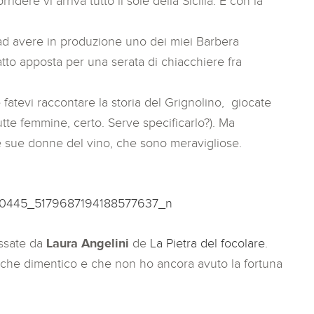
ridere vi arriva tutto il sole della Sicilia. E con la
 ad avere in produzione uno dei miei Barbera
to apposta per una serata di chiacchiere fra
 fatevi raccontare la storia del Grignolino, giocate
utte femmine, certo. Serve specificarlo?). Ma
le sue donne del vino, che sono meravigliose.
assate da
Laura Angelini
de
La Pietra del focolare
.
o che dimentico e che non ho ancora avuto la fortuna