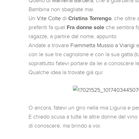
Quello di
Marilena Barbera
, che a guardarla sor
Bambina non sbagliate mai.
Un
Vite Colte
di
Cristina Torrengo
, che oltre
preferiti fa quel
Fra donne sole
che sembra fat
ragazze, a partire dal nome, appunto.
Andate a trovare
Fiammetta Mussio a Viarigi
e
con le sue tre cagnolone e con la sua gatta (t
soprattutto fatevi portare da lei a conoscere 
Qualche idea la trovate già qui:
O ancora, fatevi un giro nella mia Liguria e p
E chiedo scusa a tutte le altre donne del vin
di conoscere, ma brindo a voi.