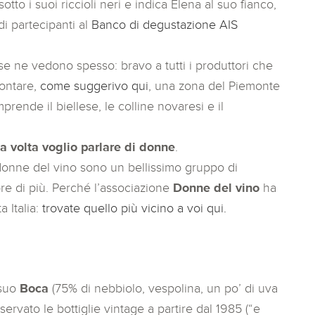
 sotto i suoi riccioli neri e indica Elena al suo fianco,
i partecipanti al
Banco di degustazione AIS
e ne vedono spesso: bravo a tutti i produttori che
contare,
come suggerivo qui
, una zona del Piemonte
ende il biellese, le colline novaresi e il
a volta voglio parlare di donne
.
donne del vino sono un bellissimo gruppo di
re di più. Perché l’associazione
Donne del vino
ha
a Italia:
trovate quello più vicino a voi qui.
 suo
Boca
(75% di nebbiolo, vespolina, un po’ di uva
rvato le bottiglie vintage a partire dal 1985 (“e