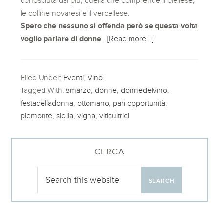
conosciuta dai più, quella che comprende il biellese,
le colline novaresi e il vercellese.
Spero che nessuno si offenda però se questa volta
voglio parlare di donne
.
[Read more…]
Filed Under:
Eventi
,
Vino
Tagged With:
8marzo
,
donne
,
donnedelvino
,
festadelladonna
,
ottomano
,
pari opportunità
,
piemonte
,
sicilia
,
vigna
,
viticultrici
CERCA