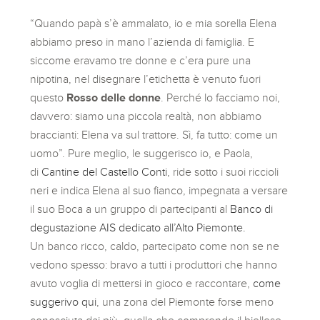
“Quando papà s’è ammalato, io e mia sorella Elena
abbiamo preso in mano l’azienda di famiglia. E
siccome eravamo tre donne e c’era pure una
nipotina, nel disegnare l’etichetta è venuto fuori
questo
Rosso delle donne
. Perché lo facciamo noi,
davvero: siamo una piccola realtà, non abbiamo
braccianti: Elena va sul trattore. Sì, fa tutto: come un
uomo”. Pure meglio, le suggerisco io, e Paola,
di
Cantine del Castello Conti
, ride sotto i suoi riccioli
neri e indica Elena al suo fianco, impegnata a versare
il suo Boca a un gruppo di partecipanti al
Banco di
degustazione AIS dedicato all’Alto Piemonte.
Un banco ricco, caldo, partecipato come non se ne
vedono spesso: bravo a tutti i produttori che hanno
avuto voglia di mettersi in gioco e raccontare,
come
suggerivo qui
, una zona del Piemonte forse meno