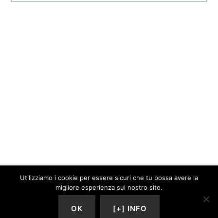
Utilizziamo i cookie per essere sicuri che tu possa avere la
© 2026 Barbara Sgarzi · P.IVA. 01577640095 ·
Contatti
·
Privacy
migliore esperienza sul nostro sito.
Policy
Creato con il
da
Yunikon Design
OK
[+] INFO