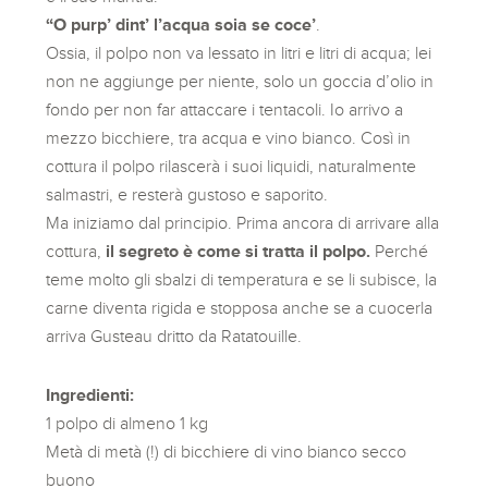
“O purp’ dint’ l’acqua soia se coce’
.
Ossia, il polpo non va lessato in litri e litri di acqua; lei
non ne aggiunge per niente, solo un goccia d’olio in
fondo per non far attaccare i tentacoli. Io arrivo a
mezzo bicchiere, tra acqua e vino bianco. Così in
cottura il polpo rilascerà i suoi liquidi, naturalmente
salmastri, e resterà gustoso e saporito.
Ma iniziamo dal principio. Prima ancora di arrivare alla
cottura,
il segreto è come si tratta il polpo.
Perché
teme molto gli sbalzi di temperatura e se li subisce, la
carne diventa rigida e stopposa anche se a cuocerla
arriva Gusteau dritto da Ratatouille.
Ingredienti:
1 polpo di almeno 1 kg
Metà di metà (!) di bicchiere di vino bianco secco
buono