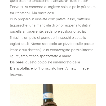
quell’osceno tentacolino biancastro? Tutto nudo?
Perversi. Vi concedo di togliere solo la pelle più scura
tra i tentacoli. Ma basta così.
Io lo preparo in insalata con: patate lesse, datterini,
taggiasche, una manciata di pinoli appena tostati in
padella antiaderente, sedano e scalogno tagliati
finissimi, un paio di pomodorini secchi o sottolio
tagliati sottili. Niente sale (solo un pizzico sulle patate
lesse e sui datterini), olio extravergine possibilmente
ligure, timo fresco spezzettato a mano.
Da bere:
questo polpo s’è innamorato della
Biancolella
, e io l’ho lasciato fare. A match made in
heaven.