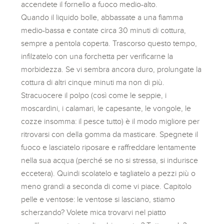
accendete il fornello a fuoco medio-alto.
Quando il liquido bolle, abbassate a una fiamma
medio-bassa e contate circa 30 minuti di cottura,
sempre a pentola coperta. Trascorso questo tempo,
infilzatelo con una forchetta per verificarne la
morbidezza. Se vi sembra ancora duro, prolungate la
cottura di altri cinque minuti ma non di più.
Stracuocere il polpo (così come le seppie, i
moscardini, i calamari, le capesante, le vongole, le
cozze insomma: il pesce tutto) è il modo migliore per
ritrovarsi con della gomma da masticare. Spegnete il
fuoco e lasciatelo riposare e raffreddare lentamente
nella sua acqua (perché se no si stressa, si indurisce
eccetera). Quindi scolatelo e tagliatelo a pezzi più o
meno grandi a seconda di come vi piace. Capitolo
pelle e ventose: le ventose si lasciano, stiamo
scherzando? Volete mica trovarvi nel piatto