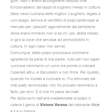
gum. Non c’erano accorgimenti risolutivi che
funzionassero: dal tappo di sughero messo in cottura
(fake news culinaria delle migliori: il sughero, legato a
uno spago, serviva ai venditori di polpi partenopei al
mercato per ‘pescarli’ agevolmente dal pentolone
dove erano immersi; non si sa chi, poi, abbia messo
in giro la voce che servisse ad ammorbidirlo in
cottura. In ogni caso: non serve).
Comunque, detto polpo provocava commenti
sgradevoli da parte di mia padre, noto per non saper
cucinare nemmeno un uovo ma pronto a criticare
l’operato altrui, e discussioni a non finire. Per questo,
quando ho iniziato a cucinare io, l’ho eliminato dai
miei piatti, terrorizzata; non ho provato nemmeno a
farlo, per anni. E sì che mi piace da matti.
Per sbloccarmi dall’anti-madeleinette al polpo ci
voleva il genio di
Viviana Varese
del ristorante
Alice
e il suo mantra: