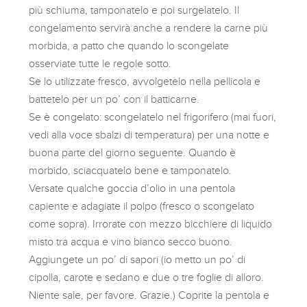
più schiuma, tamponatelo e poi surgelatelo. Il
congelamento servirà anche a rendere la carne più
morbida, a patto che quando lo scongelate
osserviate tutte le regole sotto.
Se lo utilizzate fresco, avvolgetelo nella pellicola e
battetelo per un po’ con il batticarne.
Se è congelato: scongelatelo nel frigorifero (mai fuori,
vedi alla voce sbalzi di temperatura) per una notte e
buona parte del giorno seguente. Quando è
morbido, sciacquatelo bene e tamponatelo.
Versate qualche goccia d’olio in una pentola
capiente e adagiate il polpo (fresco o scongelato
come sopra). Irrorate con mezzo bicchiere di liquido
misto tra acqua e vino bianco secco buono.
Aggiungete un po’ di sapori (io metto un po’ di
cipolla, carote e sedano e due o tre foglie di alloro.
Niente sale, per favore. Grazie.) Coprite la pentola e