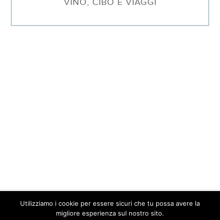
VINO, CIBO E VIAGGI
Utilizziamo i cookie per essere sicuri che tu possa avere la
© 2026 Barbara Sgarzi · P.IVA. 01577640095 ·
Contatti
·
Privacy
migliore esperienza sul nostro sito.
Policy