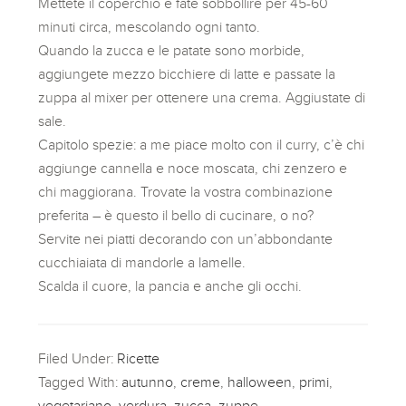
Mettete il coperchio e fate sobbollire per 45-60
minuti circa, mescolando ogni tanto.
Quando la zucca e le patate sono morbide,
aggiungete mezzo bicchiere di latte e passate la
zuppa al mixer per ottenere una crema. Aggiustate di
sale.
Capitolo spezie: a me piace molto con il curry, c’è chi
aggiunge cannella e noce moscata, chi zenzero e
chi maggiorana. Trovate la vostra combinazione
preferita – è questo il bello di cucinare, o no?
Servite nei piatti decorando con un’abbondante
cucchiaiata di mandorle a lamelle.
Scalda il cuore, la pancia e anche gli occhi.
Filed Under:
Ricette
Tagged With:
autunno
,
creme
,
halloween
,
primi
,
vegetariano
,
verdura
,
zucca
,
zuppe