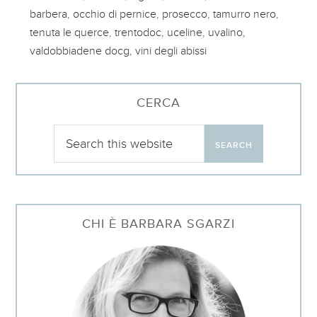
barbera
,
occhio di pernice
,
prosecco
,
tamurro nero
,
tenuta le querce
,
trentodoc
,
uceline
,
uvalino
,
valdobbiadene docg
,
vini degli abissi
CERCA
CHI È BARBARA SGARZI