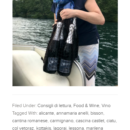
Filed Under:
Consigli di lettura
,
Food & Wine
,
Vino
Tagged With:
alicante
,
annamaria anelli
,
bisson
,
cantina romanese
,
carmignano
,
cascina castlet
,
ciatu
,
col vetoraz
,
kottakis
,
lagorai
,
lessona
,
marilena