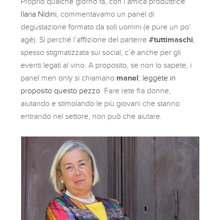
Proprio qualche giorno fa, con l’amica produttrice
Ilaria Nidini
, commentavamo un panel di
degustazione formato da soli uomini (e pure un po’
agé). Sì perché l’afflizione del parterre
#tuttimaschi
,
spesso stigmatizzata sui social, c’è anche per gli
eventi legati al vino. A proposito, se non lo sapete, i
panel men only si chiamano
manel
;
leggete in
proposito questo pezzo
. Fare rete fra donne,
aiutando e stimolando le più giovani che stanno
entrando nel settore, non può che aiutare.