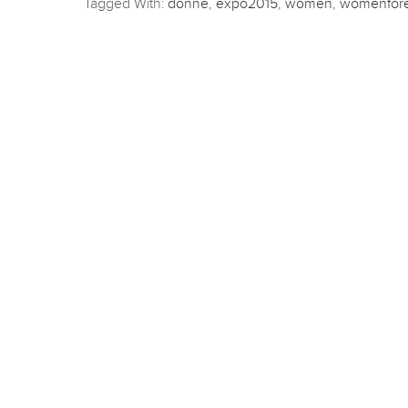
Tagged With:
donne
,
expo2015
,
women
,
womenfor