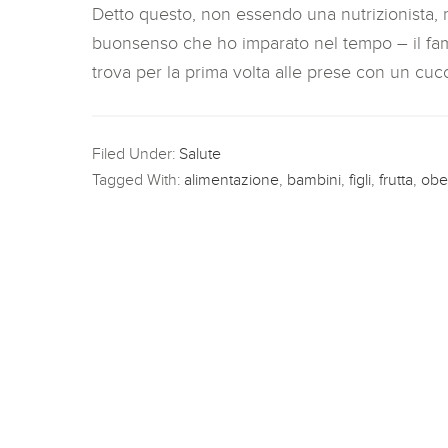
Detto questo, non essendo una nutrizionista, 
buonsenso che ho imparato nel tempo – il fa
trova per la prima volta alle prese con un cu
Filed Under:
Salute
Tagged With:
alimentazione
,
bambini
,
figli
,
frutta
,
obe