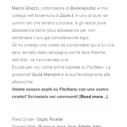
Marco Ghezzi
, cofondatore di
Bookrepublic
e mio
collega nell’avventura di
Zazie.it
, è uno di quei rari
uomini rari che amano cucinare, e gli riesce pure
abbastanza bene (dico abbastanza per non
alimentare il suo già considerevole ego).
Gli ho chiesto una ricetta da condividere qui e lui una
sera, tornato dalla campagna con le fave fresche
dell’orto, ne ha inventata una.
Eccola per voi, come prima ospitata su Fitufaetu. La
prossima?
Giulia Mentore
e la sua favolosa torta alle
albicocche.
Volete essere ospiti su
Fitufaetu
con una vostra
ricetta? Scrivetelo nei commenti!
[Read more…]
Filed Under:
Ospiti
,
Ricette
Tagged With:
15 minuti
,
birra
,
fave
,
frittelle
,
fritto
,