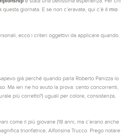
mpionship
è stata una bellissima esperienza. Per chi
a questa giornata. E se non c’eravate, qui c’è
il mio
ersonali, ecco i criteri oggettivi da applicare quando
sapevo già perché quando parla Roberto Panizza lo
sso. Ma ieri ne ho avuto la prova: cento concorrenti,
rale più corretto?) uguali per colore, consistenza,
ani come il più giovane (18 anni, ma c’erano anche
agnifica trionfatrice, Alfonsina Trucco. Prego notare