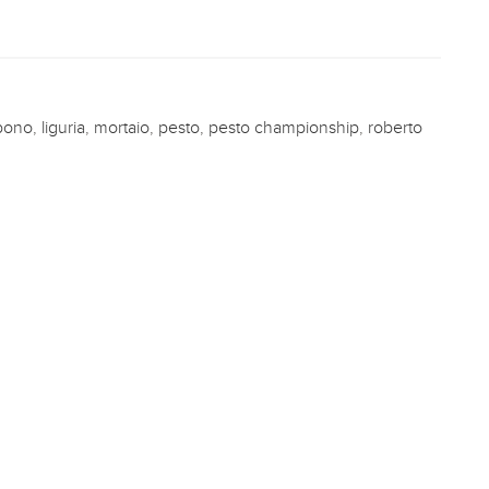
ebono
,
liguria
,
mortaio
,
pesto
,
pesto championship
,
roberto