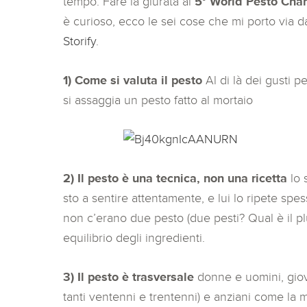
tempo. Fare la giurata al
5° World Pesto Cha
è curioso, ecco le sei cose che mi porto via d
Storify
.
1) Come si valuta il pesto
Al di là dei gusti p
si assaggia un pesto fatto al mortaio
2) Il pesto è una tecnica, non una ricetta
lo 
sto a sentire attentamente, e lui lo ripete spe
non c’erano due pesto (due pesti? Qual è il plu
equilibrio degli ingredienti.
3) Il pesto è trasversale
donne e uomini, giov
tanti ventenni e trentenni) e anziani come la m