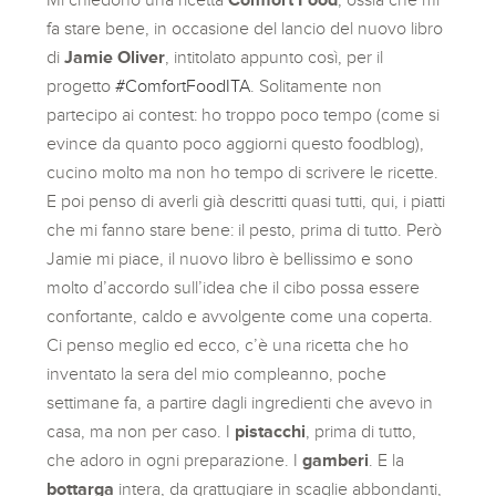
fa stare bene, in occasione del lancio del nuovo libro
di
Jamie Oliver
, intitolato appunto così, per il
progetto
#ComfortFoodITA
. Solitamente non
partecipo ai contest: ho troppo poco tempo (come si
evince da quanto poco aggiorni questo foodblog),
cucino molto ma non ho tempo di scrivere le ricette.
E poi penso di averli già descritti quasi tutti, qui, i piatti
che mi fanno stare bene: il pesto, prima di tutto. Però
Jamie mi piace, il nuovo libro è bellissimo e sono
molto d’accordo sull’idea che il cibo possa essere
confortante, caldo e avvolgente come una coperta.
Ci penso meglio ed ecco, c’è una ricetta che ho
inventato la sera del mio compleanno, poche
settimane fa, a partire dagli ingredienti che avevo in
casa, ma non per caso. I
pistacchi
, prima di tutto,
che adoro in ogni preparazione. I
gamberi
. E la
bottarga
intera, da grattugiare in scaglie abbondanti,