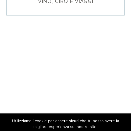
VINO, CIBO E VIAGGI
Utilizziamo i cookie per essere sicuri che tu possa avere la
© 2026 Barbara Sgarzi · P.IVA. 01577640095 ·
Contatti
·
Privacy
migliore esperienza sul nostro sito.
Policy