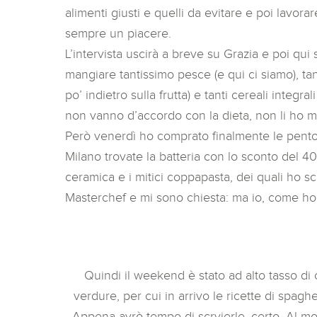
alimenti giusti e quelli da evitare e poi lavor
sempre un piacere.
L’intervista uscirà a breve su Grazia e poi qui 
mangiare tantissimo pesce (e qui ci siamo), ta
po’ indietro sulla frutta) e tanti cereali integr
non vanno d’accordo con la dieta, non li ho ma
Però venerdì ho comprato finalmente le pentol
Milano trovate la batteria con lo sconto del 40
ceramica e i mitici coppapasta, dei quali ho s
Masterchef e mi sono chiesta: ma io, come ho 
Quindi il weekend è stato ad alto tasso di
verdure, per cui in arrivo le ricette di spaghe
Appena avrò tempo di scrvierle, certo. Al m