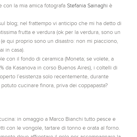
are con la mia amica fotografa
Stefania Sainaghi
è
sul blog; nel frattempo vi anticipo che mi ha detto di
ntissima frutta e verdura (ok per la verdura, sono un
ali (e qui proprio sono un disastro: non mi piacciono,
i in casa).
e con il fondo di ceramica (Moneta; se volete, a
% da Kasanova in corso Buenos Aires), i coltelli di
coperto l’esistenza solo recentemente, durante
potuto cucinare finora, priva dei coppapasta?
 cucina: in omaggio a Marco Bianchi tutto pesce e
tti con le vongole, tartare di tonno e orata al forno.
omento devo affrontare il gelo per accompagnare la