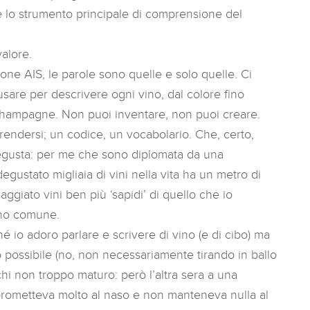
 lo strumento principale di comprensione del
alore.
ne AIS, le parole sono quelle e solo quelle. Ci
sare per descrivere ogni vino, dal colore fino
Champagne. Non puoi inventare, non puoi creare.
ndersi; un codice, un vocabolario. Che, certo,
egusta: per me che sono diplomata da una
egustato migliaia di vini nella vita ha un metro di
ggiato vini ben più ‘sapidi’ di quello che io
eno comune.
ché io adoro parlare e scrivere di vino (e di cibo) ma
o possibile (no, non necessariamente tirando in ballo
tchi non troppo maturo: però l’altra sera a una
rometteva molto al naso e non manteneva nulla al