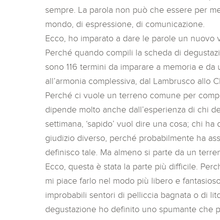
sempre. La parola non può che essere per me
mondo, di espressione, di comunicazione.
Ecco, ho imparato a dare le parole un nuovo v
Perché quando compili la scheda di degustazio
sono 116 termini da imparare a memoria e da u
all’armonia complessiva, dal Lambrusco allo 
Perché ci vuole un terreno comune per compre
dipende molto anche dall’esperienza di chi d
settimana, ‘sapido’ vuol dire una cosa; chi ha d
giudizio diverso, perché probabilmente ha assa
definisco tale. Ma almeno si parte da un terr
Ecco, questa è stata la parte più difficile. Per
mi piace farlo nel modo più libero e fantasios
improbabili sentori di pelliccia bagnata o di li
degustazione ho definito uno spumante che p