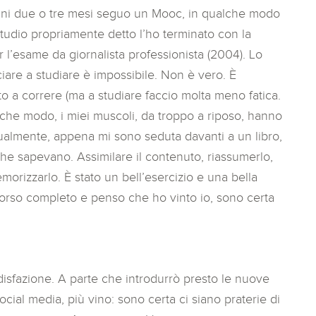
ogni due o tre mesi seguo un Mooc, in qualche modo
studio propriamente detto l’ho terminato con la
 l’esame da giornalista professionista (2004). Lo
ciare a studiare è impossibile. Non è vero. È
 a correre (ma a studiare faccio molta meno fatica.
lche modo, i miei muscoli, da troppo a riposo, hanno
ualmente, appena mi sono seduta davanti a un libro,
che sapevano. Assimilare il contenuto, riassumerlo,
emorizzarlo. È stato un bell’esercizio e una bella
corso completo e penso che ho vinto io, sono certa
disfazione. A parte che introdurrò presto le nuove
cial media, più vino: sono certa ci siano praterie di