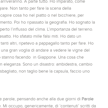
 arriveranno. A parte tutto. Ho imparato, come
iare. Non tanto per fare la scena della
apire cosa ho nel piatto o nel bicchiere, per
amento. Poi ho ripassato la geografia. Ho sognato la
rto l’influsso del clima. L’importanza del terreno.
satto. Ho sfatato mille falsi miti. Ho dato un
anti altri, ripetevo a pappagallo tanto per fare. Ho
 una gran voglia di andare a vedere le vigne del
no stanno facendo in Giappone. Una cosa che
on eleganza. Sono un disastro: ambidestra, cambio
bagliato, non taglio bene la capsula, faccio uno
ulle parole, pensando anche alla due giorni di
Parole
 Mi occupo, genericamente, di ‘contenuti’ scritti da