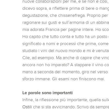
nuove collaborazioni per me, e se non è così,
dicevo sopra, a riflettere prima di bere o mang
degustazione, che chissenefrega. Proprio per c
ragionare sui gusti e sull’armonia di un abbin
mia adorata Francia per pagine intere. Ho scope
Ho capito che tutto conta e tutto ha un posto e
significato a nomi e processi che prima, come t
studiato i vini del nuovo mondo e mi è venuta
Cile, ad esempio. Ma anche di capire che vi
ancora non ho imparato? A stappare il vino c
mano a seconda del momento, giro nel verso s
sforzo immane. Gli esami non finiscono mai.
Le parole sono importanti
Infine, la riflessione più importante, quella s
Ostili
che si sta avvicinando. Scrivo da sempre.