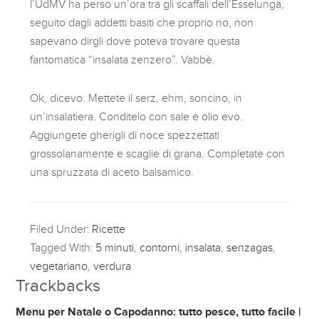
l’UdMV ha perso un’ora tra gli scaffali dell’Esselunga,
seguito dagli addetti basiti che proprio no, non
sapevano dirgli dove poteva trovare questa
fantomatica “insalata zenzero”. Vabbè.
Ok, dicevo. Mettete il serz, ehm, soncino, in
un’insalatiera. Conditelo con sale e olio evo.
Aggiungete gherigli di noce spezzettati
grossolanamente e scaglie di grana. Completate con
una spruzzata di aceto balsamico.
Filed Under:
Ricette
Tagged With:
5 minuti
,
contorni
,
insalata
,
senzagas
,
vegetariano
,
verdura
Trackbacks
Menu per Natale o Capodanno: tutto pesce, tutto facile |