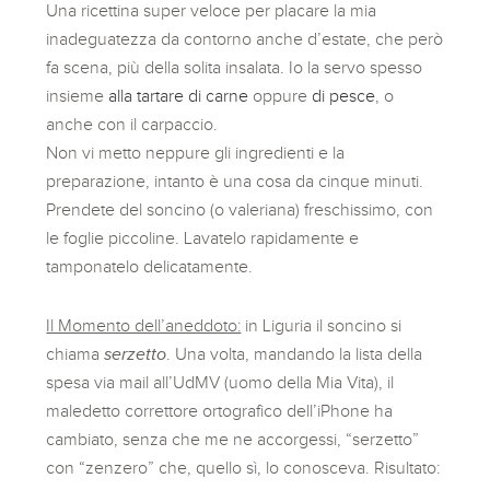
Una ricettina super veloce per placare la mia
inadeguatezza da contorno anche d’estate, che però
fa scena, più della solita insalata. Io la servo spesso
insieme
alla tartare di carne
oppure
di pesce
, o
anche con il carpaccio.
Non vi metto neppure gli ingredienti e la
preparazione, intanto è una cosa da cinque minuti.
Prendete del soncino (o valeriana) freschissimo, con
le foglie piccoline. Lavatelo rapidamente e
tamponatelo delicatamente.
Il Momento dell’aneddoto:
in Liguria il soncino si
chiama
serzetto
. Una volta, mandando la lista della
spesa via mail all’UdMV (uomo della Mia Vita), il
maledetto correttore ortografico dell’iPhone ha
cambiato, senza che me ne accorgessi, “serzetto”
con “zenzero” che, quello sì, lo conosceva. Risultato: