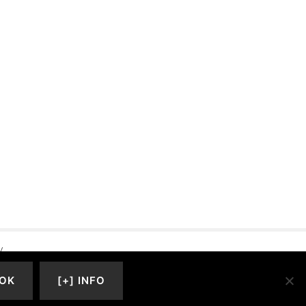
y
OK
[+] INFO