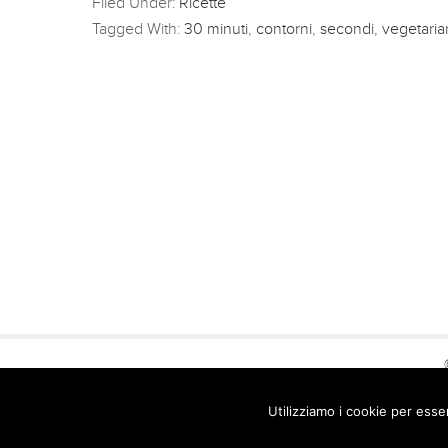
Filed Under:
Ricette
Tagged With:
30 minuti
,
contorni
,
secondi
,
vegetari
Utilizziamo i cookie per esse