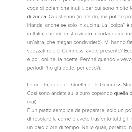
coda di polemiche inutili, per cui sono molto f
di zucca
. Quest’anno (in ritardo, ma potete pr
Irlanda, anche se solo in cucina. La “colpa” è s
in Italia, che mi ha stuzzicato mandandomi una 
un’altra, che magari condividerò). Mi hanno fat
spezzatino alla Guinness, avete presente? Ecc
e poi, online, la ricetta. Perché quando vivevo
periodi l’ho già detto, per caso?).
La ricetta, dunque. Quella della
Guinness Sto
Così sono andata sul sicuro copiando
quella d
mai).
È un piatto semplice da preparare, solo un po’ 
di rosolare la carne e avete trasferito tutti gli
un paio d’ore di tempo. Nelle quali, peraltro,