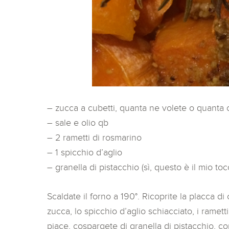
– zucca a cubetti, quanta ne volete o quanta c
– sale e olio qb
– 2 rametti di rosmarino
– 1 spicchio d’aglio
– granella di pistacchio (sì, questo è il mio to
Scaldate il forno a 190°. Ricoprite la placca di
zucca, lo spicchio d’aglio schiacciato, i ramett
piace, cospargete di granella di pistacchio, 