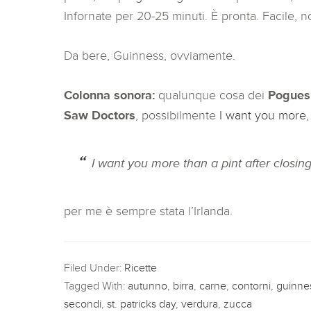
Infornate per 20-25 minuti. È pronta. Facile, 
Da bere, Guinness, ovviamente.
Colonna sonora:
qualunque cosa dei
Pogues
Saw Doctors
, possibilmente
I want you more
I want you more than a pint after closin
per me è sempre stata l’Irlanda.
Filed Under:
Ricette
Tagged With:
autunno
,
birra
,
carne
,
contorni
,
guinne
secondi
,
st. patricks day
,
verdura
,
zucca