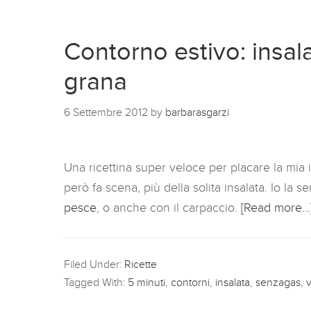
Contorno estivo: insal
grana
6 Settembre 2012
by
barbarasgarzi
Una ricettina super veloce per placare la mi
però fa scena, più della solita insalata. Io la
pesce
, o anche con il carpaccio.
[Read more…
Filed Under:
Ricette
Tagged With:
5 minuti
,
contorni
,
insalata
,
senzagas
,