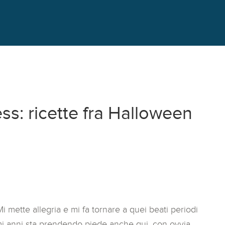
ss: ricette fra Halloween
mette allegria e mi fa tornare a quei beati periodi
imi anni sta prendendo piede anche qui, con ovvia