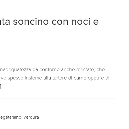
ata soncino con noci e
a inadeguatezza da contorno anche d’estate, che
 servo spesso insieme
alla tartare di carne
oppure
di
]
vegetariano
,
verdura