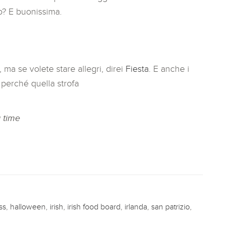
no? E buonissima.
, ma se volete stare allegri, direi
Fiesta
. E anche i
, perché quella strofa
g time
ss
,
halloween
,
irish
,
irish food board
,
irlanda
,
san patrizio
,