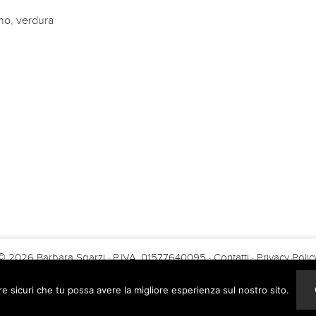
ano
,
verdura
© 2026 Barbara Sgarzi · P.IVA. 01577640095 ·
Contatti
·
Privacy Polic
Creato con il
da
Yunikon Design
re sicuri che tu possa avere la migliore esperienza sul nostro sito.