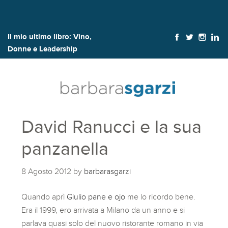
Il mio ultimo libro:
Vino,
Donne e Leadership
David Ranucci e la sua
panzanella
8 Agosto 2012
by
barbarasgarzi
Quando aprì
Giulio pane e ojo
me lo ricordo bene.
Era il 1999, ero arrivata a Milano da un anno e si
parlava quasi solo del nuovo ristorante romano in via