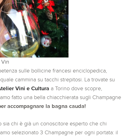
 Vin
etenza sulle bollicine francesi enciclopedica,
quale cammina su tacchi strepitosi. La trovate su
telier Vini e Cultura
a Torino dove scopre,
mo fatto una bella chiacchierata sugli Champagne
per accompagnare la bagna cauda!
o sia chi è già un conoscitore esperto che chi
biamo selezionato 3 Champagne per ogni portata: il