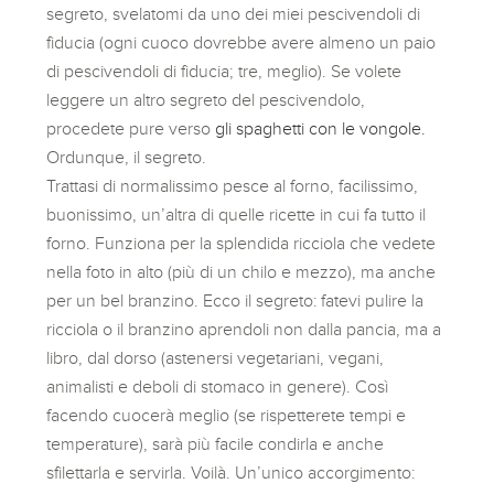
segreto, svelatomi da uno dei miei pescivendoli di
fiducia (ogni cuoco dovrebbe avere almeno un paio
di pescivendoli di fiducia; tre, meglio). Se volete
leggere un altro segreto del pescivendolo,
procedete pure verso
gli spaghetti con le vongole.
Ordunque, il segreto.
Trattasi di normalissimo pesce al forno, facilissimo,
buonissimo, un’altra di quelle ricette in cui fa tutto il
forno. Funziona per la splendida ricciola che vedete
nella foto in alto (più di un chilo e mezzo), ma anche
per un bel branzino. Ecco il segreto: fatevi pulire la
ricciola o il branzino aprendoli non dalla pancia, ma a
libro, dal dorso (astenersi vegetariani, vegani,
animalisti e deboli di stomaco in genere). Così
facendo cuocerà meglio (se rispetterete tempi e
temperature), sarà più facile condirla e anche
sfilettarla e servirla. Voilà. Un’unico accorgimento: