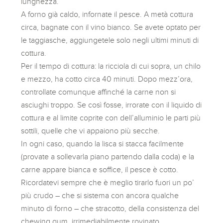
lunghezza.
A forno già caldo, infornate il pesce. A metà cottura
circa, bagnate con il vino bianco. Se avete optato per
le taggiasche, aggiungetele solo negli ultimi minuti di
cottura.
Per il tempo di cottura: la ricciola di cui sopra, un chilo
e mezzo, ha cotto circa 40 minuti. Dopo mezz’ora,
controllate comunque affinché la carne non si
asciughi troppo. Se così fosse, irrorate con il liquido di
cottura e al limite coprite con dell’alluminio le parti più
sottili, quelle che vi appaiono più secche.
In ogni caso, quando la lisca si stacca facilmente
(provate a sollevarla piano partendo dalla coda) e la
carne appare bianca e soffice, il pesce è cotto.
Ricordatevi sempre che è meglio tirarlo fuori un po’
più crudo – che si sistema con ancora qualche
minuto di forno – che stracotto, della consistenza del
chewing gum, irrimediabilmente rovinato.