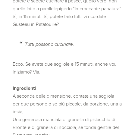
potete e sapete cucinare il pesce, quello vero, non
quello fatto a parallelepipedo “in croccante panatura”.
Sì, in 15 minuti. Sì, potete farlo tutti: vi ricordate
Gusteau in Ratatouille?
Tutti possono cucinare.
Ecco. Se avete due sogliole e 15 minuti, anche voi.
Iniziamo? Via.
Ingredienti
A seconda della dimensione, contate una sogliola
per due persone o se più piccole, da porzione, una a
testa;
Una generosa manciata di granella di pistacchio di
Bronte e di granella di nocciola, se tonda gentile del