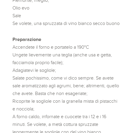
Piemonte, meglio;
Olio evo
Sale
Se volete, una spruzzata di vino bianco secco buono
Preparazione
Accendete il forno e portatelo a 190°C
Ungete lievemente una teglia (anche usa e getta,
facciamola proprio facile);
Adagiatevi le sogliole;
Salate pochissimo, come vi dico sempre. Se avete
sale aromatizzato agli agrumi, bene; altrimenti, quello
che avete. Basta che non esageriate;
Ricoprite le sogliole con la granella mista di pistacchi
e nocciola;
A forno caldo, infornate e cuocete tra i 12 e i 16
minuti. Se volete, a metà cottura spruzzate
leggermente le sogliole con del vino bianco.