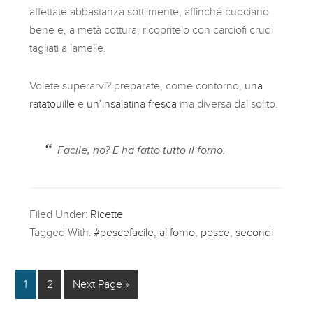
affettate abbastanza sottilmente, affinché cuociano
bene e, a metà cottura, ricopritelo con carciofi crudi
tagliati a lamelle.
Volete superarvi? preparate, come contorno,
una
ratatouille
e
un’insalatina fresca
ma diversa dal solito.
Facile, no? E ha fatto tutto il forno.
Filed Under:
Ricette
Tagged With:
#pescefacile
,
al forno
,
pesce
,
secondi
1
2
Next Page »