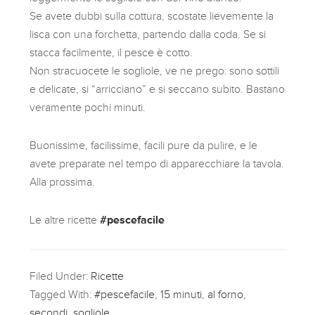
Se avete dubbi sulla cottura, scostate lievemente la
lisca con una forchetta, partendo dalla coda. Se si
stacca facilmente, il pesce è cotto.
Non stracuocete le sogliole, ve ne prego: sono sottili
e delicate, si “arricciano” e si seccano subito. Bastano
veramente pochi minuti.
Buonissime, facilissime, facili pure da pulire, e le
avete preparate nel tempo di apparecchiare la tavola.
Alla prossima.
Le altre ricette
#pescefacile
Filed Under:
Ricette
Tagged With:
#pescefacile
,
15 minuti
,
al forno
,
secondi
,
sogliole