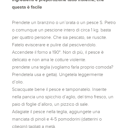
questa è facile
Prendete un branzino o un’orata o un pesce S. Pietro
o comunque un pescione intero di circa 1 kg. basta
per quattro persone. Che sia pescato, se riuscite.
Fatelo eviscerare e pulire dal pescivendolo.
Accendete il forno a 190°. Non di più, il pesce è
delicato e non ama le cotture violente.
prendete una teglia (vogliamo farla proprio comoda?
Prendetela usa e getta). Ungetela leggermente
d’olio.
Sciacquate bene il pesce e tamponatelo. Inserite
nella pancia uno spicchio d’aglio, del timo fresco, un
paio di foglie d’alloro, un pizzico di sale.
Adagiate il pesce nella teglia, aggiungete una
manciata di pinoli e 4-5 pomodorini (datterini o
ciliegini) tagliati a metà.