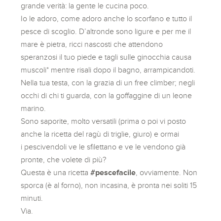
grande verità: la gente le cucina poco.
Io le adoro, come adoro anche lo scorfano e tutto il
pesce di scoglio. D’altronde sono ligure e per me il
mare è pietra, ricci nascosti che attendono
speranzosi il tuo piede e tagli sulle ginocchia causa
muscoli* mentre risali dopo il bagno, arrampicandoti.
Nella tua testa, con la grazia di un free climber; negli
occhi di chi ti guarda, con la goffaggine di un leone
marino.
Sono saporite, molto versatili (prima o poi vi posto
anche la ricetta del ragù di triglie, giuro) e ormai
i pescivendoli ve le sfilettano e ve le vendono già
pronte, che volete di più?
Questa è una ricetta
#pescefacile
, ovviamente. Non
sporca (è al forno), non incasina, è pronta nei soliti 15
minuti.
Via.