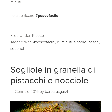
minuti.
Le altre ricette
#pescefacile
Filed Under:
Ricette
Tagged With:
#pescefacile
,
15 minuti
,
al forno
,
pesce
,
secondi
Sogliole in granella di
pistacchi e nocciole
14 Gennaio 2016
by
barbarasgarzi