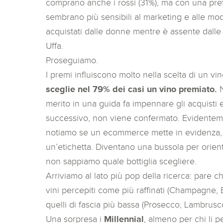
comprano anche i rossi (31%), ma con una prefe
sembrano più sensibili al marketing e alle mode
acquistati dalle donne mentre è assente dalle p
Uffa.
Proseguiamo.
I premi influiscono molto nella scelta di un vin
sceglie nel 79% dei casi un vino premiato.
N
merito in una guida fa impennare gli acquisti e 
successivo, non viene confermato. Evidentem
notiamo se un ecommerce mette in evidenza, n
un’etichetta. Diventano una bussola per orien
non sappiamo quale bottiglia scegliere.
Arriviamo al lato più pop della ricerca: pare c
vini percepiti come più raffinati (Champagne, 
quelli di fascia più bassa (Prosecco, Lambrusco
Una sorpresa i
Millennial
, almeno per chi li 