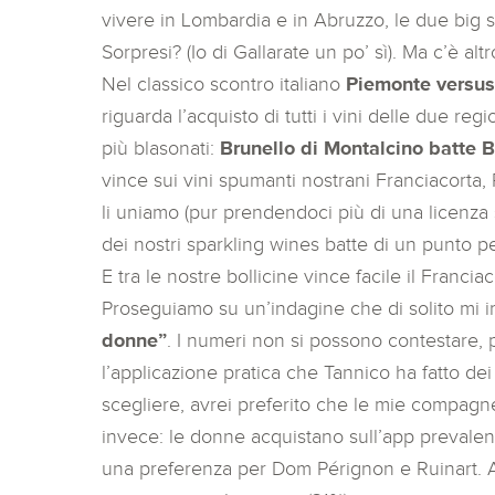
vivere in Lombardia e in Abruzzo, le due big s
Sorpresi? (Io di Gallarate un po’ sì). Ma c’è altr
Nel classico scontro italiano
Piemonte versus
riguarda l’acquisto di tutti i vini delle due r
più blasonati:
Brunello di Montalcino batte 
vince sui vini spumanti nostrani Franciacorta
li uniamo (pur prendendoci più di una licenza 
dei nostri sparkling wines batte di un punto p
E tra le nostre bollicine vince facile il Francia
Proseguiamo su un’indagine che di solito mi irr
donne”
. I numeri non si possono contestare, 
l’applicazione pratica che Tannico ha fatto de
scegliere, avrei preferito che le mie compagn
invece: le donne acquistano sull’app prevalente
una preferenza per Dom Pérignon e Ruinart. Am