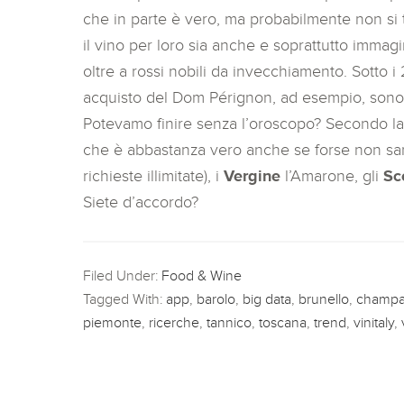
che in parte è vero, ma probabilmente non si t
il vino per loro sia anche e soprattutto immag
oltre a rossi nobili da invecchiamento. Sotto i
acquisto del Dom Pérignon, ad esempio, sono de
Potevamo finire senza l’oroscopo? Secondo la 
che è abbastanza vero anche se forse non sar
richieste illimitate), i
Vergine
l’Amarone, gli
Sc
Siete d’accordo?
Filed Under:
Food & Wine
Tagged With:
app
,
barolo
,
big data
,
brunello
,
champ
piemonte
,
ricerche
,
tannico
,
toscana
,
trend
,
vinitaly
,