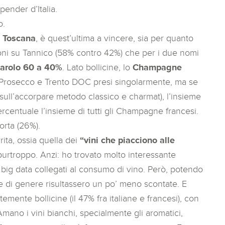
pender d’Italia.
o.
 Toscana
, è quest’ultima a vincere, sia per quanto
egioni su Tannico (58% contro 42%) che per i due nomi
Barolo 60 a 40%
. Lato bollicine, lo
Champagne
, Prosecco e Trento DOC presi singolarmente, ma se
sull’accorpare metodo classico e charmat), l’insieme
ercentuale l’insieme di tutti gli Champagne francesi.
corta (26%).
ita, ossia quella dei
“vini che piacciono alle
purtroppo. Anzi: ho trovato molto interessante
i big data collegati al consumo di vino. Però, potendo
e di genere risultassero un po’ meno scontate. E
mente bollicine (il 47% fra italiane e francesi), con
ano i vini bianchi, specialmente gli aromatici,