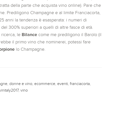
ratta della parte che acquista vino online). Pare che
ine. Prediligono Champagne e al limite Franciacorta,
 25 anni la tendenza è esasperata: i numeri di
l 300% superiori a quelli di altre fasce di età.
ricerca, le
Bilance
come me prediligono il Barolo (il
ebbe il primo vino che nominerei, potessi fare
orpione
lo Champagne.
agne
,
donne e vino
,
ecommerce
,
eventi
,
franciacorta
,
vinitaly2017
,
vino