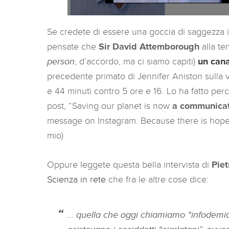
Se credete di essere una goccia di saggezza in 
pensate che
Sir David Attemborough
alla te
person
, d’accordo, ma ci siamo capiti)
un can
precedente primato di Jennifer Aniston sulla ve
e 44 minuti contro 5 ore e 16. Lo ha fatto p
post, “Saving our planet is now
a communicat
message on Instagram. Because there is hope
mio)
Oppure leggete questa bella intervista di
Piet
Scienza in rete
che fra le altre cose dice:
… quella che oggi chiamiamo “infodemi