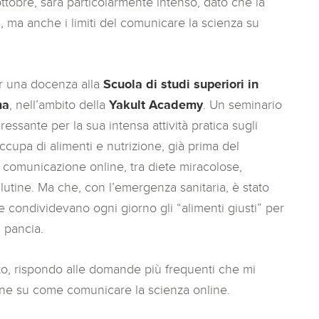
tobre, sarà particolarmente intenso, dato che la
à, ma anche i limiti del comunicare la scienza su
r una docenza alla
Scuola di studi superiori in
ma
, nell’ambito della
Yakult Academy
. Un seminario
essante per la sua intensa attività pratica sugli
ccupa di alimenti e nutrizione, già prima del
a comunicazione online, tra diete miracolose,
lutine. Ma che, con l’emergenza sanitaria, è stato
e condividevano ogni giorno gli “alimenti giusti” per
i pancia.
to, rispondo alle domande più frequenti che mi
ine su come comunicare la scienza online.