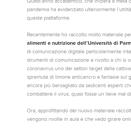
Quest’anno accademico, che inizierà a metà ot
pandemia ha evidenziato ulteriormente l’utilit
queste piattaforme.
Recentemente ho raccolto molto materiale pe
alimenti e nutrizione dell’Università di Par
di comunicazione digitale particolarmente inter
strumenti di comunicazione e rivolto a chi si o
coronavirus uno dei settori target della cattiv
spremute di limone anticancro e fantasie sul g
ancora più bersagliato da sedicenti esperti ch
combattere il virus, quasi fosse un lieve mal d
Ora, approfittando del nuovo materiale raccol
vengono rivolte in aula e che vedo girare onl