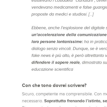
esistevano i cosiddetti “ciarlatani”, ovv
vendevano medicamenti e false guarigioni
proposte da medici e studiosi. […]
Ebbene, anche l’esplosione del digitale
un’accelerazione della comunicazione 
loro persone lontanissime:
ha in pratic
dialogo senza vincoli. Dunque, se è vero 
fake news è più alto, è però altrettant
difendere il sapere reale
, dimostrato s
educazione scientifica
Con che tono dovrei scrivere?
Sicuro, competente ma comprensibile. Con me
necessario.
Soprattutto frenando l’istinto, se