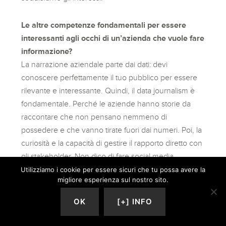
Le altre competenze fondamentali per essere
interessanti agli occhi di un’azienda che vuole fare
informazione?
La narrazione aziendale parte dai dati: devi
conoscere perfettamente il tuo pubblico per essere
rilevante e interessante. Quindi, il data journalism è
fondamentale. Perché le aziende hanno storie da
raccontare che non pensano nemmeno di
possedere e che vanno tirate fuori dai numeri. Poi, la
curiosità e la capacità di gestire il rapporto diretto con
gli stakeholder. Non dico di fare social media
management, ma di pensare che tutto ciò che
Utilizziamo i cookie per essere sicuri che tu possa avere la
migliore esperienza sul nostro sito.
produci diventerà oggetto di conversazione. E che
siamo tutti, sempre, in vetrina.
OK
[+] INFO
Se iniziassi adesso, ti candideresti a un posto in