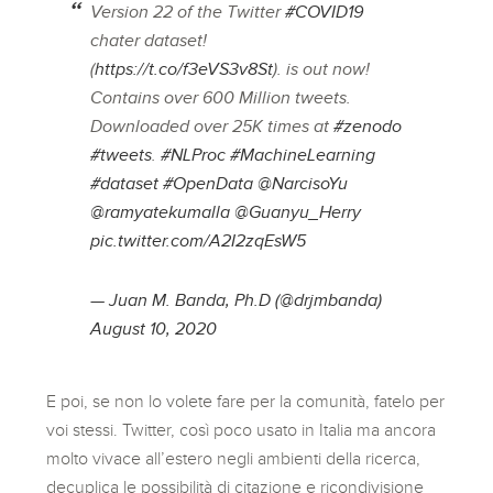
Version 22 of the Twitter
#COVID19
chater dataset!
(
https://t.co/f3eVS3v8St
). is out now!
Contains over 600 Million tweets.
Downloaded over 25K times at
#zenodo
#tweets
.
#NLProc
#MachineLearning
#dataset
#OpenData
@NarcisoYu
@ramyatekumalla
@Guanyu_Herry
pic.twitter.com/A2I2zqEsW5
— Juan M. Banda, Ph.D (@drjmbanda)
August 10, 2020
E poi, se non lo volete fare per la comunità, fatelo per
voi stessi. Twitter, così poco usato in Italia ma ancora
molto vivace all’estero negli ambienti della ricerca,
decuplica le possibilità di citazione e ricondivisione