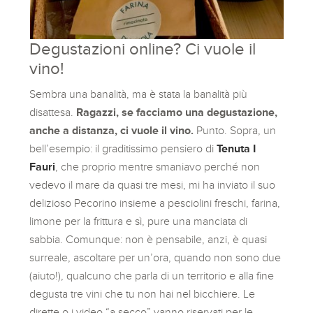
Degustazioni online? Ci vuole il
vino!
Sembra una banalità, ma è stata la banalità più
disattesa.
Ragazzi, se facciamo una degustazione,
anche a distanza, ci vuole il vino.
Punto. Sopra, un
bell’esempio: il graditissimo pensiero di
Tenuta I
Fauri
, che proprio mentre smaniavo perché non
vedevo il mare da quasi tre mesi, mi ha inviato il suo
delizioso Pecorino insieme a pesciolini freschi, farina,
limone per la frittura e sì, pure una manciata di
sabbia. Comunque: non è pensabile, anzi, è quasi
surreale, ascoltare per un’ora, quando non sono due
(aiuto!), qualcuno che parla di un territorio e alla fine
degusta tre vini che tu non hai nel bicchiere. Le
dirette o i video “a secco” vanno riservati per le