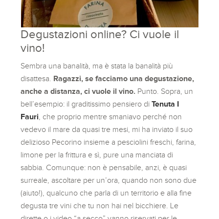
Degustazioni online? Ci vuole il
vino!
Sembra una banalità, ma è stata la banalità più
disattesa.
Ragazzi, se facciamo una degustazione,
anche a distanza, ci vuole il vino.
Punto. Sopra, un
bell’esempio: il graditissimo pensiero di
Tenuta I
Fauri
, che proprio mentre smaniavo perché non
vedevo il mare da quasi tre mesi, mi ha inviato il suo
delizioso Pecorino insieme a pesciolini freschi, farina,
limone per la frittura e sì, pure una manciata di
sabbia. Comunque: non è pensabile, anzi, è quasi
surreale, ascoltare per un’ora, quando non sono due
(aiuto!), qualcuno che parla di un territorio e alla fine
degusta tre vini che tu non hai nel bicchiere. Le
dirette o i video “a secco” vanno riservati per le