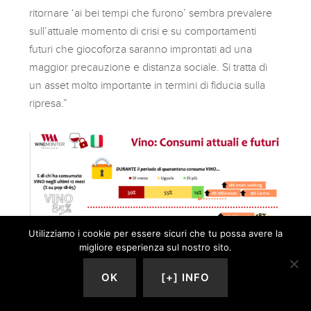
ritornare ‘ai bei tempi che furono’ sembra prevalere
sull’attuale momento di crisi e su comportamenti
futuri che giocoforza saranno improntati ad una
maggior precauzione e distanza sociale. Si tratta di
un asset molto importante in termini di fiducia sulla
ripresa.”
Utilizziamo i cookie per essere sicuri che tu possa avere la
migliore esperienza sul nostro sito.
OK
[+] INFO
Non vediamo l’ora, in generale, di tornare a una
normalità che chissà come e quando avverrà: il New