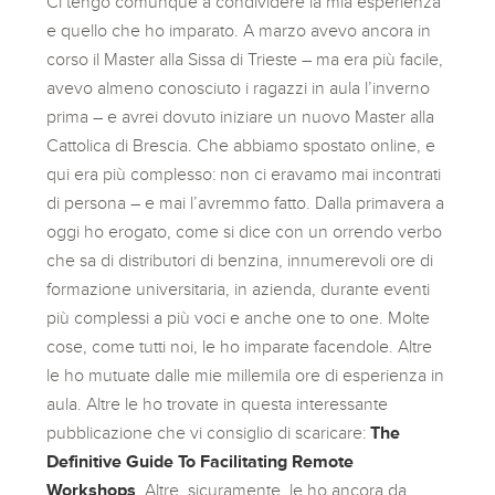
Ci tengo comunque a condividere la mia esperienza
e quello che ho imparato. A marzo avevo ancora in
corso il Master alla Sissa di Trieste – ma era più facile,
avevo almeno conosciuto i ragazzi in aula l’inverno
prima – e avrei dovuto iniziare un nuovo Master alla
Cattolica di Brescia. Che abbiamo spostato online, e
qui era più complesso: non ci eravamo mai incontrati
di persona – e mai l’avremmo fatto. Dalla primavera a
oggi ho erogato, come si dice con un orrendo verbo
che sa di distributori di benzina, innumerevoli ore di
formazione universitaria, in azienda, durante eventi
più complessi a più voci e anche one to one. Molte
cose, come tutti noi, le ho imparate facendole. Altre
le ho mutuate dalle mie millemila ore di esperienza in
aula. Altre le ho trovate in questa interessante
pubblicazione che vi consiglio di scaricare:
The
Definitive Guide To Facilitating Remote
Workshops
. Altre, sicuramente, le ho ancora da