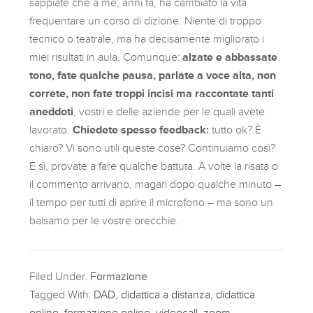
sappiate che a me, anni fa, ha cambiato la vita
frequentare un corso di dizione. Niente di troppo
tecnico o teatrale, ma ha decisamente migliorato i
miei risultati in aula. Comunque:
alzate e abbassate
tono, fate qualche pausa, parlate a voce alta, non
correte, non fate troppi incisi
ma raccontate tanti
aneddoti
, vostri e delle aziende per le quali avete
lavorato.
Chiedete spesso feedback:
tutto ok? È
chiaro? Vi sono utili queste cose? Continuiamo così?
E sì, provate a fare qualche battuta. A volte la risata o
il commento arrivano, magari dopo qualche minuto –
il tempo per tutti di aprire il microfono – ma sono un
balsamo per le vostre orecchie.
Filed Under:
Formazione
Tagged With:
DAD
,
didattica a distanza
,
didattica
online
,
formazione online
,
videocall
,
zoom