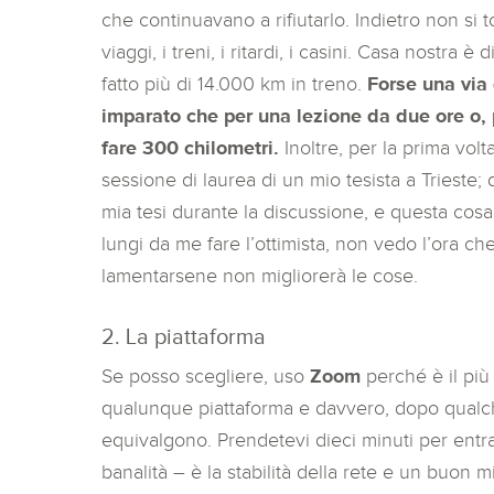
che continuavano a rifiutarlo. Indietro non si t
viaggi, i treni, i ritardi, i casini. Casa nostra
fatto più di 14.000 km in treno.
Forse una via
imparato che per una lezione da due ore o, p
fare 300 chilometri.
Inoltre, per la prima vol
sessione di laurea di un mio tesista a Trieste;
mia tesi durante la discussione, e questa cosa
lungi da me fare l’ottimista, non vedo l’ora ch
lamentarsene non migliorerà le cose.
2. La piattaforma
Se posso scegliere, uso
Zoom
perché è il più 
qualunque piattaforma e davvero, dopo qualc
equivalgono. Prendetevi dieci minuti per entra
banalità – è la stabilità della rete e un buon 