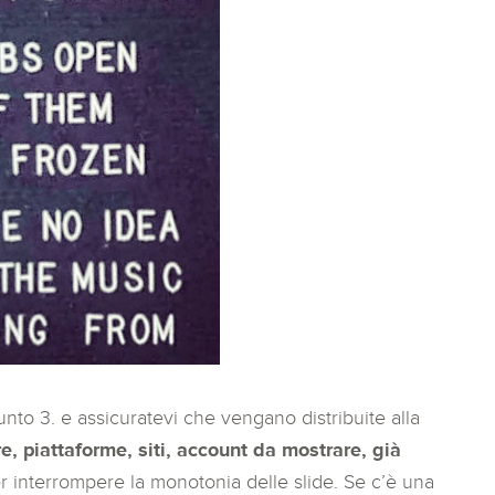
unto 3. e assicuratevi che vengano distribuite alla
, piattaforme, siti, account da mostrare, già
r interrompere la monotonia delle slide. Se c’è una