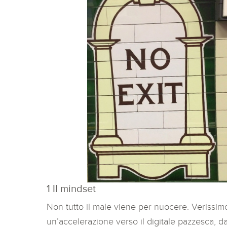
1 Il mindset
Non tutto il male viene per nuocere. Verissimo. 
un’accelerazione verso il digitale pazzesca, d