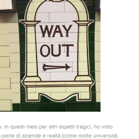
In questi mesi per altri aspetti tragici, ho visto
a parte di aziende e realtà (come molte università)