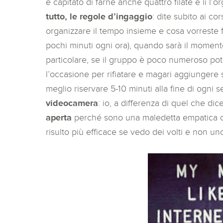
è capitato di farne anche quattro filate e lì l
tutto, le regole d’ingaggio
: dite subito ai c
organizzare il tempo insieme e cosa vorreste 
pochi minuti ogni ora), quando sarà il momen
particolare, se il gruppo è poco numeroso pot
l’occasione per rifiatare e magari aggiungere sp
meglio riservare 5-10 minuti alla fine di ogni
videocamera
: io, a differenza di quel che dic
aperta
perché sono una maledetta empatica che 
risulto più efficace se vedo dei volti e non u