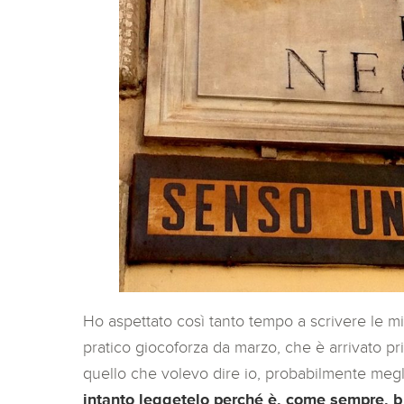
Ho aspettato così tanto tempo a scrivere le mi
pratico giocoforza da marzo, che è arrivato p
quello che volevo dire io, probabilmente megl
intanto leggetelo perché è, come sempre, b