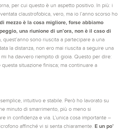
orna, per cui questo è un aspetto positivo. In più: i
 è diventata claustrofobica, vero, ma io l’anno scorso ho
 di mezzo è la cosa migliore, forse abbiamo
eggio, una riunione di un’ora, non è il caso di
ta, quest’anno sono riuscita a partecipare a una
 data la distanza, non ero mai riuscita a seguire una
 mi ha davvero riempito di gioia. Questo per dire:
e questa situazione finisca; ma continuare a
semplice, intuitivo e stabile. Però ho lavorato su
he minuto di smarrimento, più o meno si
re in confidenza e via. L’unica cosa importante –
microfono affinché vi si senta chiaramente.
E un po’