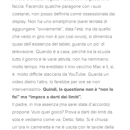
faccia. Facendo qualche paragone con i suoi
coetanei, non posso definirla come ossessionata dai
display. Non ha uno smartphone (sarei tentata di
aggiungere “ovviamente”, data l’età, ma da quello
che vedo in giro non è poi così ovvio), si dimentica
quasi dell’esistenza del tablet, guarda un po’ di
televisione. Quando è a casa, perché tra la scuola
tutto il giorno e le varie attività, non ha nemmeno
molto tempo. Ha ereditato il mio vecchio Mac e lì, sì,
è molto difficile staccarla da YouTube. Guarda un
video dietro l’altro, lo farebbe per ore se non
intervenissimo.
Quindi, la questione non è “non lo
fai” ma “impara a darti dei limiti”.
Il padre, in mia assenza (ma sarei stata d’accordo)
propone: Vuoi quel gioco? Prova a darti dei limiti da
sola e vediamo come va. Detto, fatto. Si è chiusa
un’ora in cameretta e ne è uscita con le tavole della