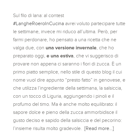
Sul filo di lana: al contest
#
LangheRoeroInCucina
avrei voluto partecipare tutte
le settimane, invece mi riduco all’ultima. Però, per
farmi perdonare, ho pensato a una ricetta che ne
valga due, con
una versione invernale
, che ho
preparato oggi,
e una estiva
, che vi suggerisco di
provare non appena ci saranno i fiori di zucca. È un
primo piatto semplice, nello stile di questo blog il cui
nome vuol dire appunto “presto fatto” in genovese, e
che utilizza l’ingrediente della settimana, la salsiccia,
con un tocco di Liguria, aggiungendo i pinoli e il
profumo del timo. Ma è anche molto equilibrato: il
sapore dolce e pieno della zucca ammorbidisce il
gusto deciso e sapido della salsiccia e del pecorino:
l’insieme risulta molto gradevole.
[Read more…]