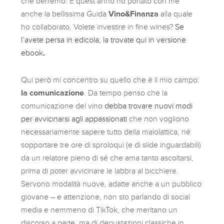
che berremo. E quest’anno ho portato con me
anche la bellissima Guida
Vino&Finanza
alla quale
ho collaborato. Volete investire in fine wines?
Se
l’avete persa in edicola, la trovate
q
u
i
in versione
ebook
.
Qui però mi concentro su quello che è il mio campo:
la comunicazione
. Da tempo penso che la
comunicazione del vino
debba trovare nuovi modi
per avvicinarsi agli appassionati
che non vogliono
necessariamente sapere tutto della malolattica, né
sopportare tre ore di sproloqui (e di slide inguardabili)
da un relatore pieno di sé che ama tanto ascoltarsi,
prima di poter avvicinare le labbra al bicchiere.
Servono modalità nuove, adatte anche a un pubblico
giovane – e attenzione, non sto parlando di social
media e nemmeno di TikTok, che meritano un
discorso a parte, ma di degustazioni classiche in