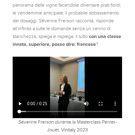
panorama delle vigne facendole diventare prati fioriti;
le vendemmie anticipate; il probabile abbassamento
dei dosaggi. Séverine Frerson racconta, risponde
all’infinito a tutte le domande senza un cenno di
stanchezza, spiega e rispiega, il tutto
con una classe
innata, superiore, posso dire: francese
?
Séverine Frerson durante la Masterclass Perrier-
Jouët, Vinitaly 2023