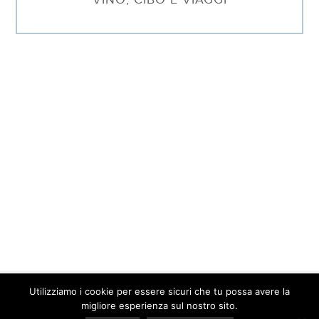
Utilizziamo i cookie per essere sicuri che tu possa avere la
© 2026 Barbara Sgarzi · P.IVA. 01577640095 ·
Contatti
·
Privacy
migliore esperienza sul nostro sito.
Policy