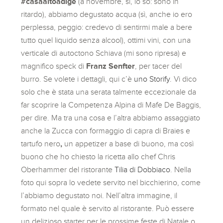
#casaaltoadige
(a novembre, sì, lo so: sono in
ritardo), abbiamo degustato acqua (sì, anche io ero
perplessa, peggio: credevo di sentirmi male a bere
tutto quel liquido senza alcool), ottimi vini, con una
verticale di autoctono Schiava (mi sono ripresa) e
magnifico speck di
Franz Senfter
, per tacer del
burro.
Se volete i dettagli, qui c’è
uno Storify
. Vi dico
solo che è stata una serata talmente eccezionale da
far scoprire la Competenza Alpina di Mafe De Baggis,
per dire. Ma tra una cosa e l’altra abbiamo assaggiato
anche la Zucca con formaggio di capra di Braies e
tartufo nero
,
un appetizer a base di buono, ma così
buono che ho chiesto la ricetta allo chef Chris
Oberhammer del ristorante
Tilia di Dobbiaco
. Nella
foto qui sopra lo vedete servito nel bicchierino, come
l’abbiamo degustato noi. Nell’altra immagine, il
formato nel quale è servito al ristorante. Può essere
un delizioso starter per le prossime feste di Natale o