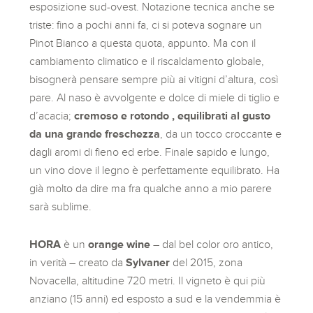
esposizione sud-ovest. Notazione tecnica anche se
triste: fino a pochi anni fa, ci si poteva sognare un
Pinot Bianco a questa quota, appunto. Ma con il
cambiamento climatico e il riscaldamento globale,
bisognerà pensare sempre più ai vitigni d’altura, così
pare. Al naso è avvolgente e dolce di miele di tiglio e
d’acacia;
cremoso e rotondo , equilibrati al gusto
da una grande freschezza
, da un tocco croccante e
dagli aromi di fieno ed erbe. Finale sapido e lungo,
un vino dove il legno è perfettamente equilibrato. Ha
già molto da dire ma fra qualche anno a mio parere
sarà sublime.
HORA
è un
orange wine
– dal bel color oro antico,
in verità – creato da
Sylvaner
del 2015, zona
Novacella, altitudine 720 metri. Il vigneto è qui più
anziano (15 anni) ed esposto a sud e la vendemmia è