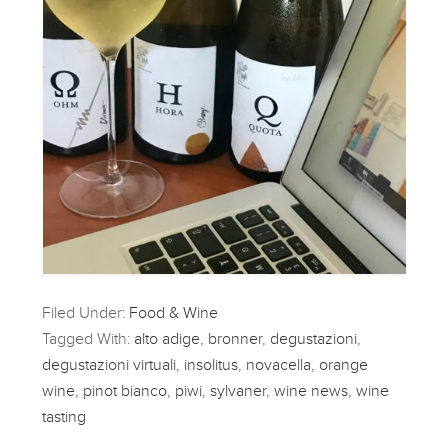
Filed Under:
Food & Wine
Tagged With:
alto adige
,
bronner
,
degustazioni
,
degustazioni virtuali
,
insolitus
,
novacella
,
orange
wine
,
pinot bianco
,
piwi
,
sylvaner
,
wine news
,
wine
tasting