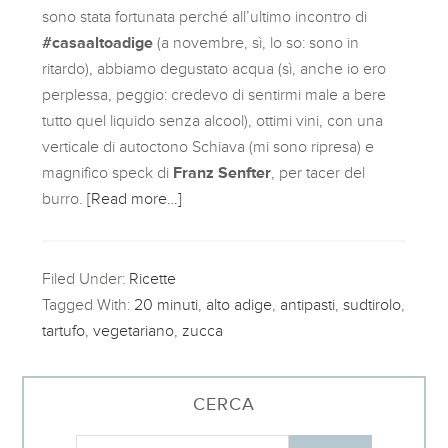
sono stata fortunata perché all’ultimo incontro di
#casaaltoadige
(a novembre, sì, lo so: sono in
ritardo), abbiamo degustato acqua (sì, anche io ero
perplessa, peggio: credevo di sentirmi male a bere
tutto quel liquido senza alcool), ottimi vini, con una
verticale di autoctono Schiava (mi sono ripresa) e
magnifico speck di
Franz Senfter
, per tacer del
burro.
[Read more…]
Filed Under:
Ricette
Tagged With:
20 minuti
,
alto adige
,
antipasti
,
sudtirolo
,
tartufo
,
vegetariano
,
zucca
CERCA