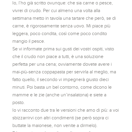
Io, l’ho già scritto ovunque: che sia carne o pesce,
vivrei di crudo. Per cui almeno una volta alla
settimana metto in tavola una tartare che però, se di
carne, è rigorosamente senza uovo. Mi piace più
leggera, poco condita, così come poco condito
mangio il pesce.
Se vi informate prima sui gusti dei vostri ospiti, visto
che il crudo non piace a tutti, è una soluzione
perfetta per una cena; ovviamente dovete avere i
mai-più-senza coppapasta per servirla al meglio, ma
fatto quello, il secondo vi impegnerà giusto dieci
minuti. Poi basta un bel contorno, come dicono le
mamme e le zie (anche un’insalatona) e siete a
posto.
Io vi racconto due tra le versioni che amo di più: a voi
sbizzarrirvi con altri condimenti (se però sopra ci
buttate la maionese, non venite a dirmelo).