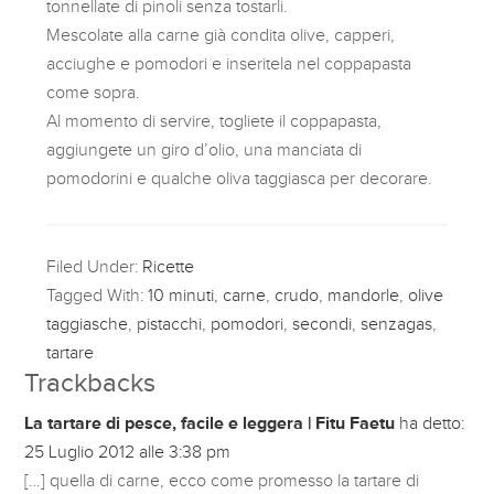
tonnellate di pinoli senza tostarli.
Mescolate alla carne già condita olive, capperi,
acciughe e pomodori e inseritela nel coppapasta
come sopra.
Al momento di servire, togliete il coppapasta,
aggiungete un giro d’olio, una manciata di
pomodorini e qualche oliva taggiasca per decorare.
Filed Under:
Ricette
Tagged With:
10 minuti
,
carne
,
crudo
,
mandorle
,
olive
taggiasche
,
pistacchi
,
pomodori
,
secondi
,
senzagas
,
tartare
Trackbacks
La tartare di pesce, facile e leggera | Fitu Faetu
ha detto:
25 Luglio 2012 alle 3:38 pm
[…] quella di carne, ecco come promesso la tartare di