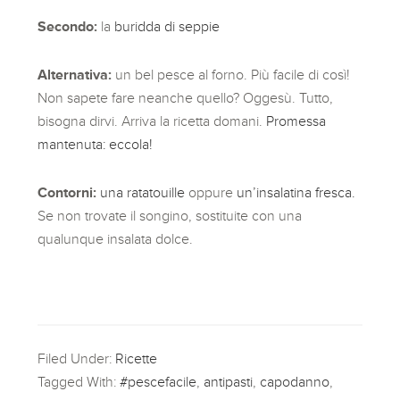
Secondo:
la
buridda di seppie
Alternativa:
un bel pesce al forno. Più facile di così!
Non sapete fare neanche quello? Oggesù. Tutto,
bisogna dirvi. Arriva la ricetta domani.
Promessa
mantenuta: eccola!
Contorni:
una ratatouille
oppure
un’insalatina fresca.
Se non trovate il songino, sostituite con una
qualunque insalata dolce.
Filed Under:
Ricette
Tagged With:
#pescefacile
,
antipasti
,
capodanno
,