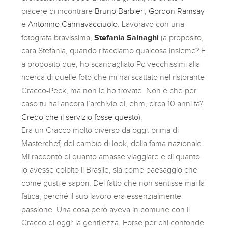
piacere di incontrare
Bruno Barbier
i,
Gordon Ramsay
e
Antonino Cannavacciuolo
. Lavoravo con una
fotografa bravissima,
Stefania Sainaghi
(a proposito,
cara Stefania, quando rifacciamo qualcosa insieme? E
a proposito due, ho scandagliato Pc vecchissimi alla
ricerca di quelle foto che mi hai scattato nel ristorante
Cracco-Peck, ma non le ho trovate. Non è che per
caso tu hai ancora l’archivio di, ehm, circa 10 anni fa?
Credo che il servizio fosse questo
).
Era un Cracco molto diverso da oggi: prima di
Masterchef, del cambio di look, della fama nazionale.
Mi raccontò di quanto amasse viaggiare e di quanto
lo avesse colpito il Brasile, sia come paesaggio che
come gusti e sapori. Del fatto che non sentisse mai la
fatica, perché il suo lavoro era essenzialmente
passione. Una cosa però aveva in comune con il
Cracco di oggi: la gentilezza. Forse per chi confonde