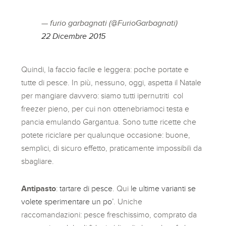
— furio garbagnati (@FurioGarbagnati)
22 Dicembre 2015
Quindi, la faccio facile e leggera: poche portate e
tutte di pesce. In più, nessuno, oggi, aspetta il Natale
per mangiare davvero: siamo tutti ipernutriti col
freezer pieno, per cui non ottenebriamoci testa e
pancia emulando Gargantua. Sono tutte ricette che
potete riciclare per qualunque occasione: buone,
semplici, di sicuro effetto, praticamente impossibili da
sbagliare.
Antipasto
:
tartare di pesce
. Qui
le ultime varianti se
volete sperimentare un po’
. Uniche
raccomandazioni: pesce freschissimo, comprato da