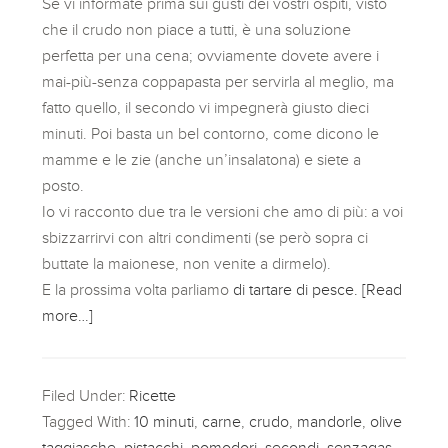
Se vi informate prima sui gusti dei vostri ospiti, visto
che il crudo non piace a tutti, è una soluzione
perfetta per una cena; ovviamente dovete avere i
mai-più-senza coppapasta per servirla al meglio, ma
fatto quello, il secondo vi impegnerà giusto dieci
minuti. Poi basta un bel contorno, come dicono le
mamme e le zie (anche un’insalatona) e siete a
posto.
Io vi racconto due tra le versioni che amo di più: a voi
sbizzarrirvi con altri condimenti (se però sopra ci
buttate la maionese, non venite a dirmelo).
E la prossima volta parliamo
di tartare di pesce.
[Read
more…]
Filed Under:
Ricette
Tagged With:
10 minuti
,
carne
,
crudo
,
mandorle
,
olive
taggiasche
,
pistacchi
,
pomodori
,
secondi
,
senzagas
,