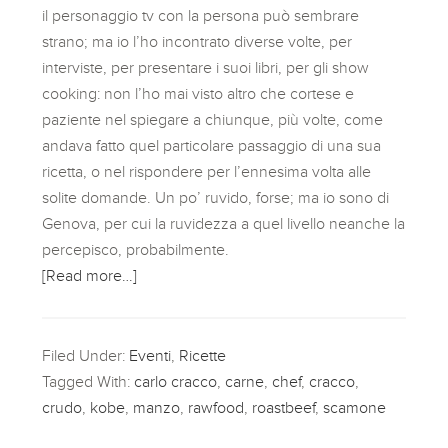
il personaggio tv con la persona può sembrare
strano; ma io l’ho incontrato diverse volte, per
interviste, per presentare i suoi libri, per gli show
cooking: non l’ho mai visto altro che cortese e
paziente nel spiegare a chiunque, più volte, come
andava fatto quel particolare passaggio di una sua
ricetta, o nel rispondere per l’ennesima volta alle
solite domande. Un po’ ruvido, forse; ma io sono di
Genova, per cui la ruvidezza a quel livello neanche la
percepisco, probabilmente.
[Read more…]
Filed Under:
Eventi
,
Ricette
Tagged With:
carlo cracco
,
carne
,
chef
,
cracco
,
crudo
,
kobe
,
manzo
,
rawfood
,
roastbeef
,
scamone