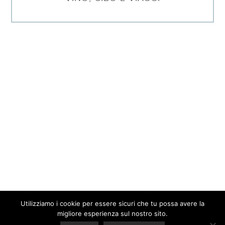
Utilizziamo i cookie per essere sicuri che tu possa avere la
© 2026 Barbara Sgarzi · P.IVA. 01577640095 ·
Contatti
·
Privacy
migliore esperienza sul nostro sito.
Policy