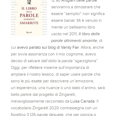
12 ad
Artigiani delle parole
serviranno a dimostrare che
essere “semplici” non significa
essere banali. Mi è venuto in
mente un bellissimo libro
uscito nel 2011,
Il libro delle
parole altrimenti smarrite
, di
cui
avevo parlato sul blog di Vanity Fair
. Allora, anche
per ovvia assonanza con il mio cognome, avevo
deciso di salvare dall’oblio la parola “sgarzigliona”.
Oggi, per riflettere insieme sull’importanza di
ampliare il nostro lessico, di saper usare parole che
sono le più esatte per descrivere un’emozione,
un’esperienza, una nuance o uno stato d’animo, sarà
bello partire dal progetto di Zingarelli,
meravigliosamente raccontato da
Luisa Carrada
. Il
vocabolario Zingarelli 2020 contrassegna con un
fiorellino 3.126 parole desuete, che per pigrizia o