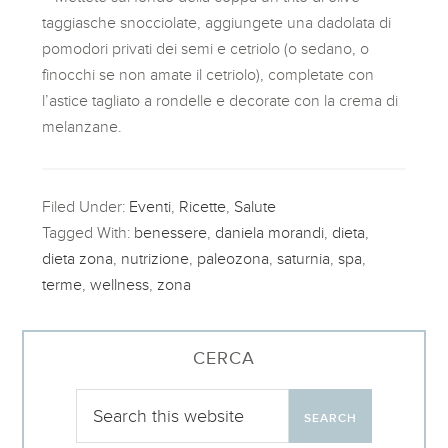
taggiasche snocciolate, aggiungete una dadolata di
pomodori privati dei semi e cetriolo (o sedano, o
finocchi se non amate il cetriolo), completate con
l’astice tagliato a rondelle e decorate con la crema di
melanzane.
Filed Under:
Eventi
,
Ricette
,
Salute
Tagged With:
benessere
,
daniela morandi
,
dieta
,
dieta zona
,
nutrizione
,
paleozona
,
saturnia
,
spa
,
terme
,
wellness
,
zona
CERCA