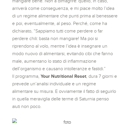
mangiare bene. Non a dimagrire: quello, in caso,
arriverà come conseguenza, e mi piace molto l’idea
di un regime alimentare che punti prima al benessere
e poi, eventualmente, al peso. Perché, come ha
dichiarato, “Sappiamo tutti come perdere o far
perdere chili: basta non mangiare! Ma poi si
riprendono al volo, mentre l’idea è insegnare un
modo nuovo di alimentarsi, evitando cibi che fanno
male, aumentano lo stato di infiammazione
dell’organismo e causano intolleranze e fastidi.”
Il programma,
Your Nutritional Reset
, dura 7 giorni e
prevede un’analisi individuale e un regime
alimentare su misura. E ovviamente il fatto di seguirlo
in quella meraviglia delle terme di Saturnia penso
aiuti non poco.