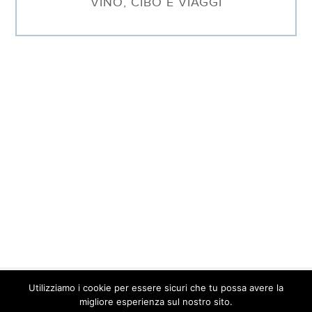
VINO, CIBO E VIAGGI
Utilizziamo i cookie per essere sicuri che tu possa avere la
© 2026 Barbara Sgarzi · P.IVA. 01577640095 ·
Contatti
·
Privacy
migliore esperienza sul nostro sito.
Policy