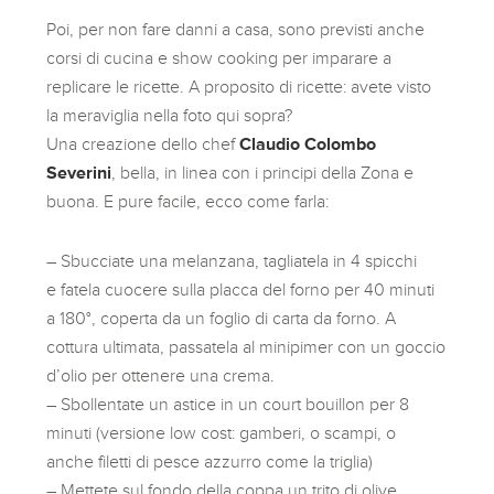
Poi, per non fare danni a casa, sono previsti anche
corsi di cucina e show cooking per imparare a
replicare le ricette. A proposito di ricette: avete visto
la meraviglia nella foto qui sopra?
Una creazione dello chef
Claudio Colombo
Severini
, bella, in linea con i principi della Zona e
buona. E pure facile, ecco come farla:
– Sbucciate una melanzana, tagliatela in 4 spicchi
e fatela cuocere sulla placca del forno per 40 minuti
a 180°, coperta da un foglio di carta da forno. A
cottura ultimata, passatela al minipimer con un goccio
d’olio per ottenere una crema.
– Sbollentate un astice in un court bouillon per 8
minuti (versione low cost: gamberi, o scampi, o
anche filetti di pesce azzurro come la triglia)
– Mettete sul fondo della coppa un trito di olive