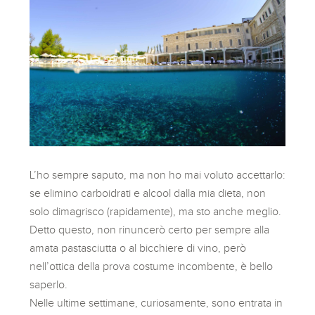
L’ho sempre saputo, ma non ho mai voluto accettarlo:
se elimino carboidrati e alcool dalla mia dieta, non
solo dimagrisco (rapidamente), ma sto anche meglio.
Detto questo, non rinuncerò certo per sempre alla
amata pastasciutta o al bicchiere di vino, però
nell’ottica della prova costume incombente, è bello
saperlo.
Nelle ultime settimane, curiosamente, sono entrata in