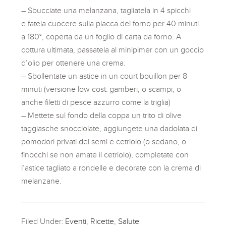
– Sbucciate una melanzana, tagliatela in 4 spicchi
e fatela cuocere sulla placca del forno per 40 minuti
a 180°, coperta da un foglio di carta da forno. A
cottura ultimata, passatela al minipimer con un goccio
d’olio per ottenere una crema.
– Sbollentate un astice in un court bouillon per 8
minuti (versione low cost: gamberi, o scampi, o
anche filetti di pesce azzurro come la triglia)
– Mettete sul fondo della coppa un trito di olive
taggiasche snocciolate, aggiungete una dadolata di
pomodori privati dei semi e cetriolo (o sedano, o
finocchi se non amate il cetriolo), completate con
l’astice tagliato a rondelle e decorate con la crema di
melanzane.
Filed Under:
Eventi
,
Ricette
,
Salute