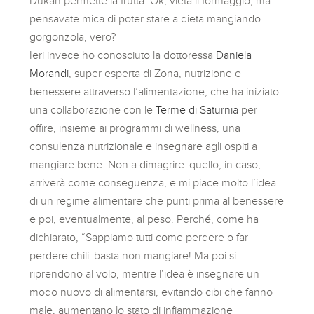
Dukan permette la frutta. Ok, vieta il formaggio, ma
pensavate mica di poter stare a dieta mangiando
gorgonzola, vero?
Ieri invece ho conosciuto la dottoressa
Daniela
Morandi
, super esperta di Zona, nutrizione e
benessere attraverso l’alimentazione, che ha iniziato
una collaborazione con le
Terme di Saturnia
per
offire, insieme ai programmi di wellness, una
consulenza nutrizionale e insegnare agli ospiti a
mangiare bene. Non a dimagrire: quello, in caso,
arriverà come conseguenza, e mi piace molto l’idea
di un regime alimentare che punti prima al benessere
e poi, eventualmente, al peso. Perché, come ha
dichiarato, “Sappiamo tutti come perdere o far
perdere chili: basta non mangiare! Ma poi si
riprendono al volo, mentre l’idea è insegnare un
modo nuovo di alimentarsi, evitando cibi che fanno
male, aumentano lo stato di infiammazione