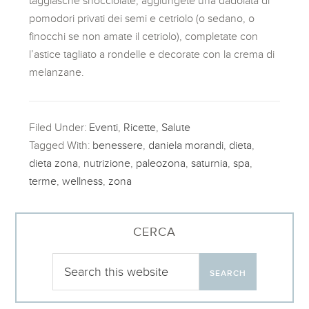
taggiasche snocciolate, aggiungete una dadolata di
pomodori privati dei semi e cetriolo (o sedano, o
finocchi se non amate il cetriolo), completate con
l’astice tagliato a rondelle e decorate con la crema di
melanzane.
Filed Under:
Eventi
,
Ricette
,
Salute
Tagged With:
benessere
,
daniela morandi
,
dieta
,
dieta zona
,
nutrizione
,
paleozona
,
saturnia
,
spa
,
terme
,
wellness
,
zona
CERCA