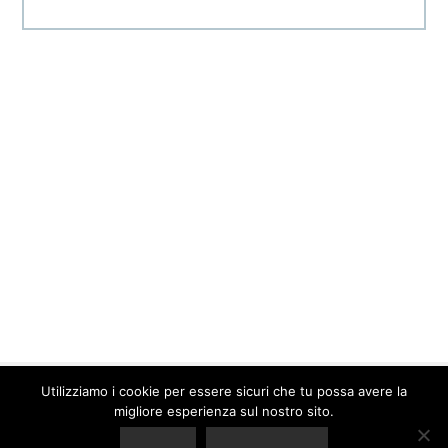
Utilizziamo i cookie per essere sicuri che tu possa avere la
© 2026 Barbara Sgarzi · P.IVA. 01577640095 ·
Contatti
·
Privacy
migliore esperienza sul nostro sito.
Policy
Creato con il
da
Yunikon Design