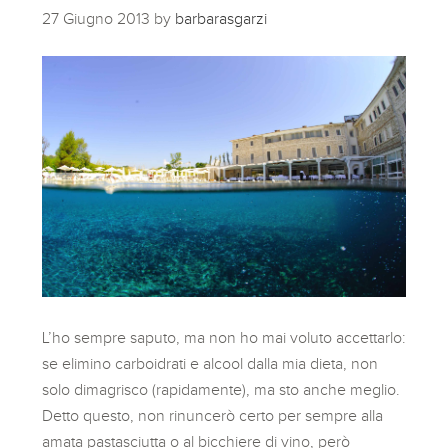
27 Giugno 2013
by
barbarasgarzi
L’ho sempre saputo, ma non ho mai voluto accettarlo:
se elimino carboidrati e alcool dalla mia dieta, non
solo dimagrisco (rapidamente), ma sto anche meglio.
Detto questo, non rinuncerò certo per sempre alla
amata pastasciutta o al bicchiere di vino, però