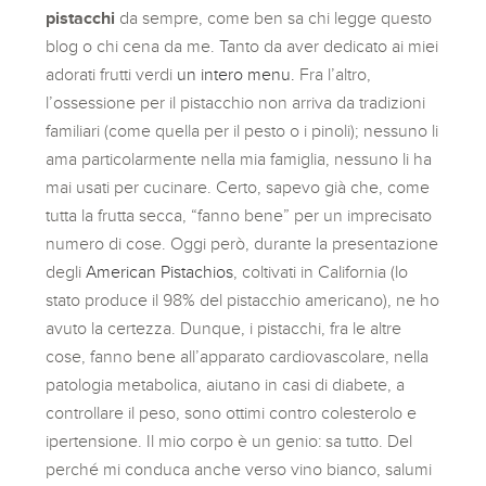
pistacchi
da sempre, come ben sa chi legge questo
blog o chi cena da me. Tanto da aver dedicato ai miei
adorati frutti verdi
un intero menu.
Fra l’altro,
l’ossessione per il pistacchio non arriva da tradizioni
familiari (come quella per il pesto o i pinoli); nessuno li
ama particolarmente nella mia famiglia, nessuno li ha
mai usati per cucinare. Certo, sapevo già che, come
tutta la frutta secca, “fanno bene” per un imprecisato
numero di cose. Oggi però, durante la presentazione
degli
American Pistachios
, coltivati in California (lo
stato produce il 98% del pistacchio americano), ne ho
avuto la certezza. Dunque, i pistacchi, fra le altre
cose, fanno bene all’apparato cardiovascolare, nella
patologia metabolica, aiutano in casi di diabete, a
controllare il peso, sono ottimi contro colesterolo e
ipertensione. Il mio corpo è un genio: sa tutto. Del
perché mi conduca anche verso vino bianco, salumi