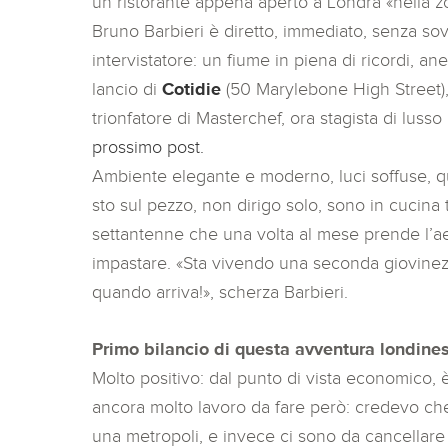
un ristorante appena aperto a Londra «nella
Bruno Barbieri è diretto, immediato, senza sovr
intervistatore: un fiume in piena di ricordi, a
lancio di
Cotidie
(50 Marylebone High Street),
trionfatore di Masterchef, ora stagista di lusso
prossimo post.
Ambiente elegante e moderno, luci soffuse, qua
sto sul pezzo, non dirigo solo, sono in cucina tu
settantenne che una volta al mese prende l’ae
impastare. «Sta vivendo una seconda giovinezz
quando arriva!», scherza Barbieri.
Primo bilancio di questa avventura londine
Molto positivo: dal punto di vista economico, 
ancora molto lavoro da fare però: credevo che 
una metropoli, e invece ci sono da cancellare 