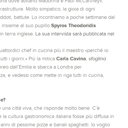
 zona dove abitano Madonna e Paul McCartney»,
astrutture. Molto simpatico, la gioia di ogni
neddoti, battute. Lo incontriamo a poche settimane dal
 insieme al suo pupillo
Spyros Theodoridis
 in terra inglese.
La sua intervista sarà pubblicata nel
ttordici chef in cucina più il maestro «perché io
tti i giorni.» Più la mitica
Carla Cavina
,
sfoglina
reo dall’Emilia e sbarca a Londra per
a, e vedessi come mette in riga tutti in cucina,
se?
è una città viva, che risponde molto bene. C’è
la cultura gastronomica italiana fosse più diffusa in
anni di pessime pizze e banali spaghetti. Io voglio