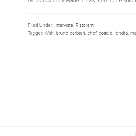
far conoscere il Made in Italy, che non è solo
Filed Under:
Interviste
,
Ristoranti
Tagged With:
bruno barbieri
,
chef
,
cotidie
,
londra
,
ma