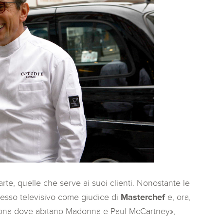
rte, quelle che serve ai suoi clienti. Nonostante le
cesso televisivo come giudice di
Masterchef
e, ora,
 zona dove abitano Madonna e Paul McCartney»,