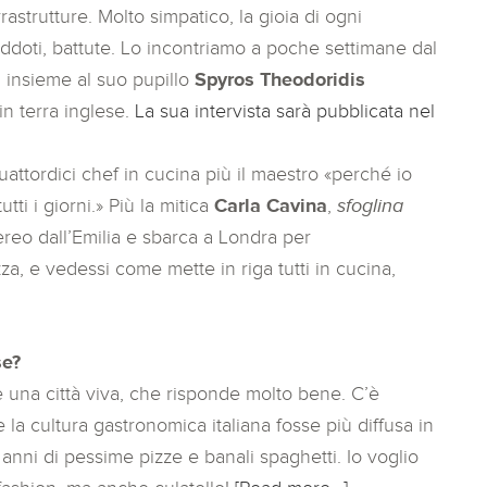
astrutture. Molto simpatico, la gioia di ogni
neddoti, battute. Lo incontriamo a poche settimane dal
 insieme al suo pupillo
Spyros Theodoridis
 in terra inglese.
La sua intervista sarà pubblicata nel
ttordici chef in cucina più il maestro «perché io
tti i giorni.» Più la mitica
Carla Cavina
,
sfoglina
reo dall’Emilia e sbarca a Londra per
a, e vedessi come mette in riga tutti in cucina,
se?
è una città viva, che risponde molto bene. C’è
la cultura gastronomica italiana fosse più diffusa in
anni di pessime pizze e banali spaghetti. Io voglio