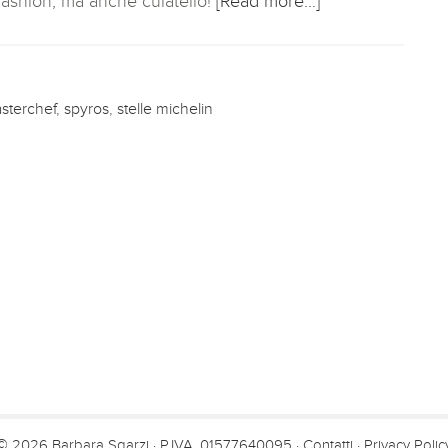
 fashion, ma anche culatello!
[Read more…]
sterchef
,
spyros
,
stelle michelin
© 2026 Barbara Sgarzi · P.IVA. 01577640095 ·
Contatti
·
Privacy Polic