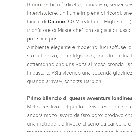
Bruno Barbieri è diretto, immediato, senza sovr
intervistatore: un fiume in piena di ricordi, a
lancio di
Cotidie
(50 Marylebone High Street),
trionfatore di Masterchef, ora stagista di lusso
prossimo post.
Ambiente elegante e moderno, luci soffuse, qua
sto sul pezzo, non dirigo solo, sono in cucina tu
settantenne che una volta al mese prende l’ae
impastare. «Sta vivendo una seconda giovinezz
quando arriva!», scherza Barbieri.
Primo bilancio di questa avventura londine
Molto positivo: dal punto di vista economico, 
ancora molto lavoro da fare però: credevo che 
una metropoli, e invece ci sono da cancellare 