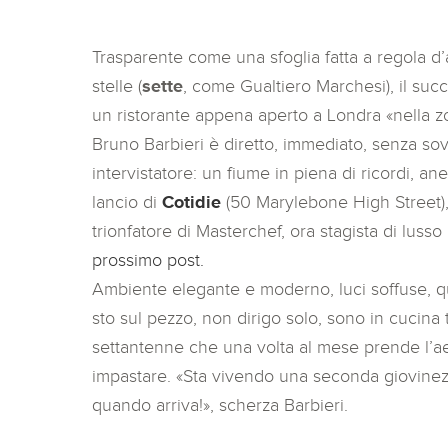
Trasparente come una sfoglia fatta a regola d’a
stelle (
sette
, come Gualtiero Marchesi), il suc
un ristorante appena aperto a Londra «nella
Bruno Barbieri è diretto, immediato, senza sovr
intervistatore: un fiume in piena di ricordi, a
lancio di
Cotidie
(50 Marylebone High Street),
trionfatore di Masterchef, ora stagista di lusso
prossimo post.
Ambiente elegante e moderno, luci soffuse, qua
sto sul pezzo, non dirigo solo, sono in cucina tu
settantenne che una volta al mese prende l’ae
impastare. «Sta vivendo una seconda giovinezz
quando arriva!», scherza Barbieri.