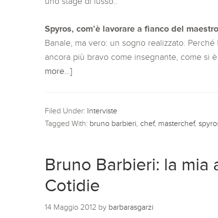
uno stage di lusso..
Spyros, com’è lavorare a fianco del maestro
Banale, ma vero: un sogno realizzato. Perché 
ancora più bravo come insegnante, come si è 
more…]
Filed Under:
Interviste
Tagged With:
bruno barbieri
,
chef
,
masterchef
,
spyro
Bruno Barbieri: la mia
Cotidie
14 Maggio 2012
by
barbarasgarzi