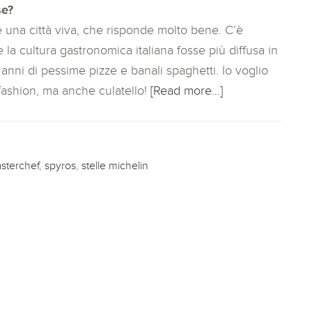
se?
è una città viva, che risponde molto bene. C’è
la cultura gastronomica italiana fosse più diffusa in
anni di pessime pizze e banali spaghetti. Io voglio
 fashion, ma anche culatello!
[Read more…]
sterchef
,
spyros
,
stelle michelin