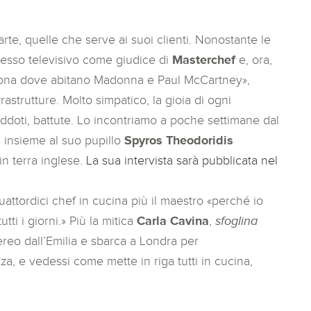
rte, quelle che serve ai suoi clienti. Nonostante le
cesso televisivo come giudice di
Masterchef
e, ora,
 zona dove abitano Madonna e Paul McCartney»,
astrutture. Molto simpatico, la gioia di ogni
neddoti, battute. Lo incontriamo a poche settimane dal
 insieme al suo pupillo
Spyros Theodoridis
 in terra inglese.
La sua intervista sarà pubblicata nel
ttordici chef in cucina più il maestro «perché io
tti i giorni.» Più la mitica
Carla Cavina
,
sfoglina
reo dall’Emilia e sbarca a Londra per
a, e vedessi come mette in riga tutti in cucina,