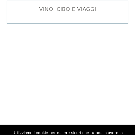
VINO, CIBO E VIAGGI
Utilizziamo i cookie per essere sicuri che tu possa avere la
© 2026 Barbara Sgarzi · P.IVA. 01577640095 ·
Contatti
·
Privacy