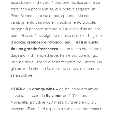
esposizione sud-ovest. Notazione tecnica anche se
triste: fino a pochi anni fa, ci si poteva sognare un
Pinot Bianco a questa quota, appunto. Ma con il
cambiamento climatico e il riscaldamento globale,
bisognerà pensare sempre più ai vitigni d’altura, così
pare. Al naso è avvolgente e dolce di miele di tiglio e
d’acacia;
cremoso e rotondo , equilibrati al gusto
da una grande freschezza
, da un tocco croccante e
dagli aromi di fieno ed erbe. Finale sapido e lungo,
un vino dove il legno è perfettamente equilibrato. Ha
già molto da dire ma fra qualche anno a mio parere
sarà sublime.
HORA
è un
orange wine
– dal bel color oro antico,
in verità – creato da
Sylvaner
del 2015, zona
Novacella, altitudine 720 metri. Il vigneto è qui più
anziano (15 anni) ed esposto a sud e la vendemmia è