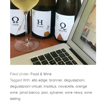
Filed Under:
Food & Wine
Tagged With:
alto adige
,
bronner
,
degustazioni
,
degustazioni virtuali
,
insolitus
,
novacella
,
orange
wine
,
pinot bianco
,
piwi
,
sylvaner
,
wine news
,
wine
tasting