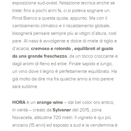
esposizione sud-ovest. Notazione tecnica anche se
triste: fino a pochi anni fa, ci si poteva sognare un
Pinot Bianco a questa quota, appunto. Ma con il
cambiamento climatico e il riscaldamento globale,
bisognerà pensare sempre più ai vitigni d’altura, così
pare. Al naso è avvolgente e dolce di miele di tiglio e
d’acacia;
cremoso e rotondo , equilibrati al gusto
da una grande freschezza
, da un tocco croccante e
dagli aromi di fieno ed erbe. Finale sapido e lungo,
un vino dove il legno è perfettamente equilibrato. Ha
già molto da dire ma fra qualche anno a mio parere
sarà sublime.
HORA
è un
orange wine
– dal bel color oro antico,
in verità – creato da
Sylvaner
del 2015, zona
Novacella, altitudine 720 metri. Il vigneto è qui più
anziano (15 anni) ed esposto a sud e la vendemmia è