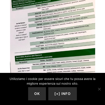
Utilizziamo i cookie per essere sicuri che tu possa avere la
Scheda SAT, Systematic Approach to Tasting per il
migliore esperienza sul nostro sito.
WSET Level 3
Studiate prima, studiate bene
OK
[+] INFO
Come già scritto, lo studio prima di entrare in aula per