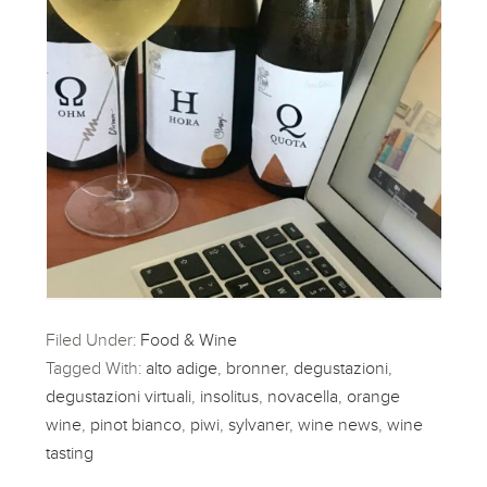
Filed Under:
Food & Wine
Tagged With:
alto adige
,
bronner
,
degustazioni
,
degustazioni virtuali
,
insolitus
,
novacella
,
orange
wine
,
pinot bianco
,
piwi
,
sylvaner
,
wine news
,
wine
tasting