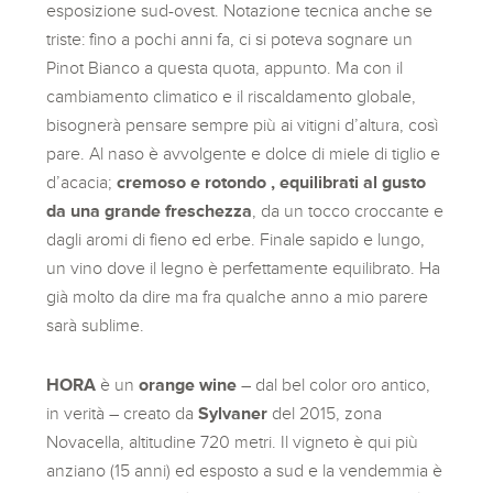
esposizione sud-ovest. Notazione tecnica anche se
triste: fino a pochi anni fa, ci si poteva sognare un
Pinot Bianco a questa quota, appunto. Ma con il
cambiamento climatico e il riscaldamento globale,
bisognerà pensare sempre più ai vitigni d’altura, così
pare. Al naso è avvolgente e dolce di miele di tiglio e
d’acacia;
cremoso e rotondo , equilibrati al gusto
da una grande freschezza
, da un tocco croccante e
dagli aromi di fieno ed erbe. Finale sapido e lungo,
un vino dove il legno è perfettamente equilibrato. Ha
già molto da dire ma fra qualche anno a mio parere
sarà sublime.
HORA
è un
orange wine
– dal bel color oro antico,
in verità – creato da
Sylvaner
del 2015, zona
Novacella, altitudine 720 metri. Il vigneto è qui più
anziano (15 anni) ed esposto a sud e la vendemmia è