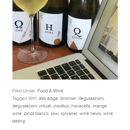
Filed Under:
Food & Wine
Tagged With:
alto adige
,
bronner
,
degustazioni
,
degustazioni virtuali
,
insolitus
,
novacella
,
orange
wine
,
pinot bianco
,
piwi
,
sylvaner
,
wine news
,
wine
tasting