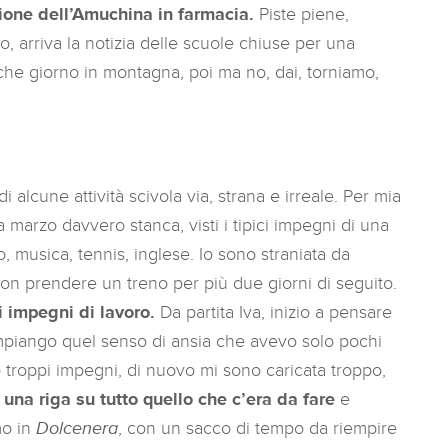
zione dell’Amuchina in farmacia.
Piste piene,
no, arriva la notizia delle scuole chiuse per una
che giorno in montagna, poi ma no, dai, torniamo,
 alcune attività scivola via, strana e irreale. Per mia
 a marzo davvero stanca, visti i tipici impegni di una
, musica, tennis, inglese. Io sono straniata da
on prendere un treno per più due giorni di seguito.
i impegni di lavoro.
Da partita Iva, inizio a pensare
piango quel senso di ansia che avevo solo pochi
o troppi impegni, di nuovo mi sono caricata troppo,
 una riga su tutto quello che c’era da fare
e
mo in
Dolcenera
, con un sacco di tempo da riempire