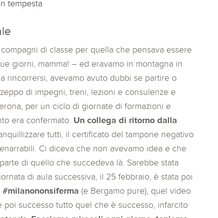
ran tempesta
ale
 i compagni di classe per quella che pensava essere
 due giorni, mamma! – ed eravamo in montagna in
 a rincorrersi, avevamo avuto dubbi se partire o
eppo di impegni, treni, lezioni e consulenze e
erona, per un ciclo di giornate di formazioni e
nto era confermato.
Un collega di ritorno dalla
quillizzare tutti, il certificato del tampone negativo
nenarrabili. Ci diceva che non avevamo idea e che
a parte di quello che succedeva là. Sarebbe stata
iornata di aula successiva, il 25 febbraio, è stata poi
di #milanononsiferma
(e Bergamo pure), quel video
 poi successo tutto quel che è successo, infarcito