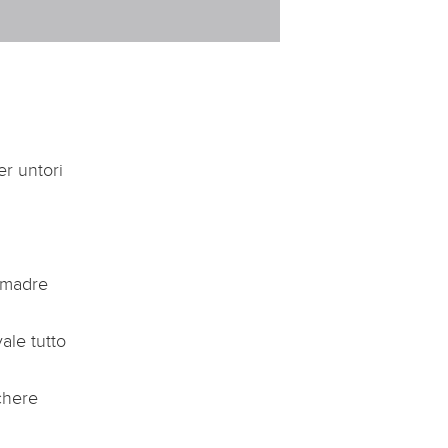
er untori
a madre
ale tutto
chere