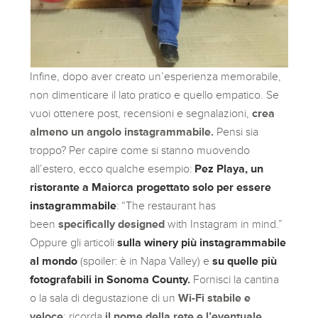
Infine, dopo aver creato un’esperienza memorabile,
non dimenticare il lato pratico e quello empatico. Se
vuoi ottenere post, recensioni e segnalazioni,
crea
almeno un angolo instagrammabile.
Pensi sia
troppo? Per capire come si stanno muovendo
all’estero, ecco qualche esempio:
Pez Playa, un
ristorante a Maiorca progettato solo per essere
instagrammabile
: “The restaurant has
been
specifically designed
with Instagram in mind.”
Oppure gli articoli
sulla winery più instagrammabile
al mondo
(spoiler: è in Napa Valley) e
su quelle più
fotografabili in Sonoma County.
Fornisci la cantina
o la sala di degustazione di un
Wi-Fi stabile e
veloce
; ricorda
il nome della rete e l’eventuale