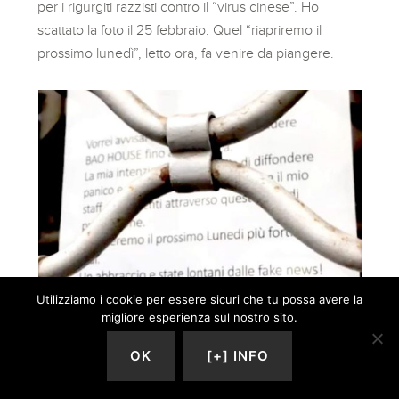
per i rigurgiti razzisti contro il “virus cinese”. Ho
scattato la foto il 25 febbraio. Quel “riapriremo il
prossimo lunedì”, letto ora, fa venire da piangere.
Utilizziamo i cookie per essere sicuri che tu possa avere la
migliore esperienza sul nostro sito.
OK
[+] INFO