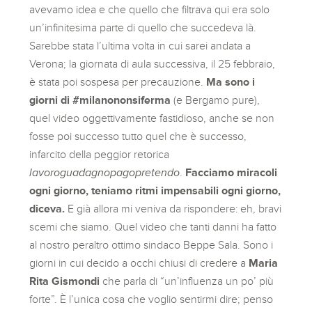
avevamo idea e che quello che filtrava qui era solo
un’infinitesima parte di quello che succedeva là.
Sarebbe stata l’ultima volta in cui sarei andata a
Verona; la giornata di aula successiva, il 25 febbraio,
è stata poi sospesa per precauzione.
Ma sono i
giorni di #milanononsiferma
(e Bergamo pure),
quel video oggettivamente fastidioso, anche se non
fosse poi successo tutto quel che è successo,
infarcito della peggior retorica
lavoroguadagnopagopretendo
.
Facciamo miracoli
ogni giorno, teniamo ritmi impensabili ogni giorno,
diceva.
E già allora mi veniva da rispondere: eh, bravi
scemi che siamo. Quel video che tanti danni ha fatto
al nostro peraltro ottimo sindaco Beppe Sala. Sono i
giorni in cui decido a occhi chiusi di credere a
Maria
Rita Gismondi
che parla di “un’influenza un po’ più
forte”. È l’unica cosa che voglio sentirmi dire; penso