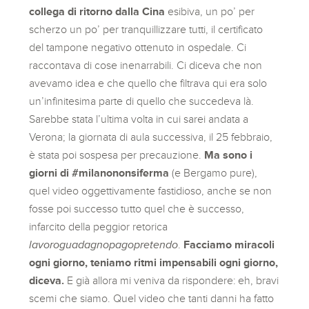
collega di ritorno dalla Cina
esibiva, un po’ per
scherzo un po’ per tranquillizzare tutti, il certificato
del tampone negativo ottenuto in ospedale. Ci
raccontava di cose inenarrabili. Ci diceva che non
avevamo idea e che quello che filtrava qui era solo
un’infinitesima parte di quello che succedeva là.
Sarebbe stata l’ultima volta in cui sarei andata a
Verona; la giornata di aula successiva, il 25 febbraio,
è stata poi sospesa per precauzione.
Ma sono i
giorni di #milanononsiferma
(e Bergamo pure),
quel video oggettivamente fastidioso, anche se non
fosse poi successo tutto quel che è successo,
infarcito della peggior retorica
lavoroguadagnopagopretendo
.
Facciamo miracoli
ogni giorno, teniamo ritmi impensabili ogni giorno,
diceva.
E già allora mi veniva da rispondere: eh, bravi
scemi che siamo. Quel video che tanti danni ha fatto