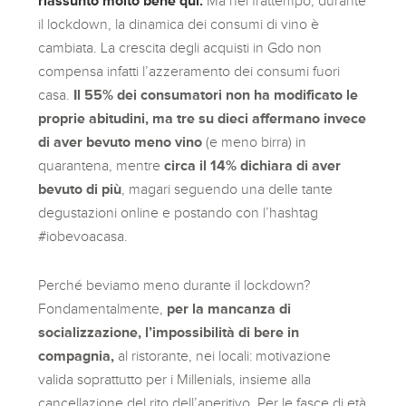
riassunto molto bene qui.
Ma nel frattempo, durante
il lockdown, la dinamica dei consumi di vino è
cambiata. La crescita degli acquisti in Gdo
non
compensa infatti l’azzeramento dei consumi fuori
casa.
Il 55% dei consumatori non ha modificato le
proprie abitudini, ma tre su dieci affermano invece
di aver bevuto meno vino
(e meno birra) in
quarantena, mentre
circa il 14% dichiara di aver
bevuto di più
, magari seguendo una delle tante
degustazioni online e postando con l’hashtag
#iobevoacasa.
Perché beviamo meno durante il lockdown?
Fondamentalmente,
per la mancanza di
socializzazione, l’impossibilità di bere in
compagnia,
al ristorante, nei locali: motivazione
valida soprattutto per i Millenials, insieme alla
cancellazione del rito dell’aperitivo. Per le fasce di età