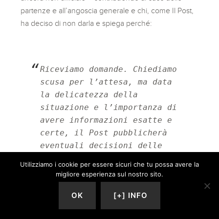
partenze e all’angoscia generale e chi, come Il Post,
ha deciso di non darla e spiega perché:
Riceviamo domande. Chiediamo 
scusa per l’attesa, ma data 
la delicatezza della 
situazione e l’importanza di 
avere informazioni esatte e 
certe, il Post pubblicherà 
eventuali decisioni delle 
autorità politiche sul 
Utilizziamo i cookie per essere sicuri che tu possa avere la
coronavirus solo nel momento 
migliore esperienza sul nostro sito.
in cui siano ufficiali
OK
[+] INFO
— Il Post (@ilpost) 
March 7, 