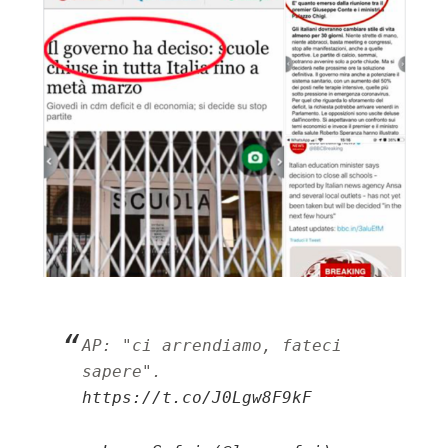
AP: "ci arrendiamo, fateci 
sapere". 
https://t.co/J0Lgw8F9kF