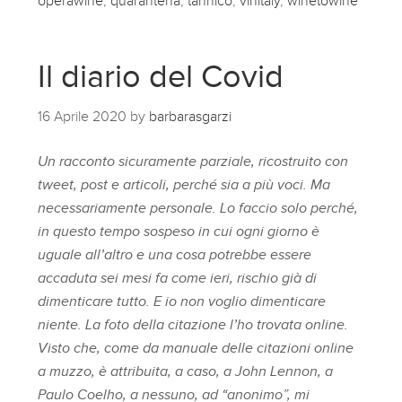
operawine
,
quarantena
,
tannico
,
vinitaly
,
winetowine
Il diario del Covid
16 Aprile 2020
by
barbarasgarzi
Un racconto sicuramente parziale, ricostruito con
tweet, post e articoli, perché sia a più voci. Ma
necessariamente personale.
Lo faccio solo perché,
in questo tempo sospeso in cui ogni giorno è
uguale all’altro e una cosa potrebbe essere
accaduta sei mesi fa come ieri, rischio già di
dimenticare tutto. E io non voglio dimenticare
niente.
La foto della citazione l’ho trovata online.
Visto che, come da manuale delle citazioni online
a muzzo, è attribuita, a caso, a John Lennon, a
Paulo Coelho, a nessuno, ad “anonimo”, mi