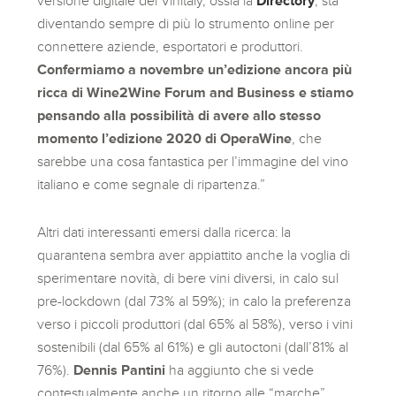
versione digitale del Vinitaly, ossia la
Directory
, sta
diventando sempre di più lo strumento online per
connettere aziende, esportatori e produttori.
Confermiamo a novembre un’edizione ancora più
ricca di Wine2Wine Forum and Business e stiamo
pensando alla possibilità di avere allo stesso
momento l’edizione 2020 di OperaWine
, che
sarebbe una cosa fantastica per l’immagine del vino
italiano e come segnale di ripartenza.”
Altri dati interessanti emersi dalla ricerca: la
quarantena sembra aver appiattito anche la voglia di
sperimentare novità, di bere vini diversi, in calo sul
pre-lockdown (dal 73% al 59%); in calo la preferenza
verso i piccoli produttori (dal 65% al 58%), verso i vini
sostenibili (dal 65% al 61%) e gli autoctoni (dall’81% al
76%).
Dennis Pantini
ha aggiunto che si vede
contestualmente anche un ritorno alle “marche”,