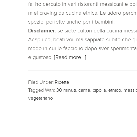
fa, ho cercato in vari ristoranti messicani e 
miei craving da cucina etnica. Le adoro perché 
spezie, perfette anche per i bambini.
Disclaimer
: se siete cultori della cucina mes
Acapulco, beati voi, ma sappiate subito che ques
modo in cui le faccio io dopo aver sperimenta
e gustoso.
[Read more…]
Filed Under:
Ricette
Tagged With:
30 minuti
,
carne
,
cipolla
,
etnico
,
messi
vegetariano