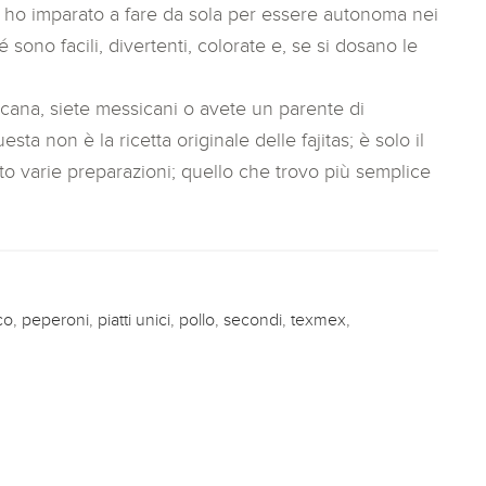
poi ho imparato a fare da sola per essere autonoma nei
sono facili, divertenti, colorate e, se si dosano le
sicana, siete messicani o avete un parente di
ta non è la ricetta originale delle fajitas; è solo il
to varie preparazioni; quello che trovo più semplice
co
,
peperoni
,
piatti unici
,
pollo
,
secondi
,
texmex
,